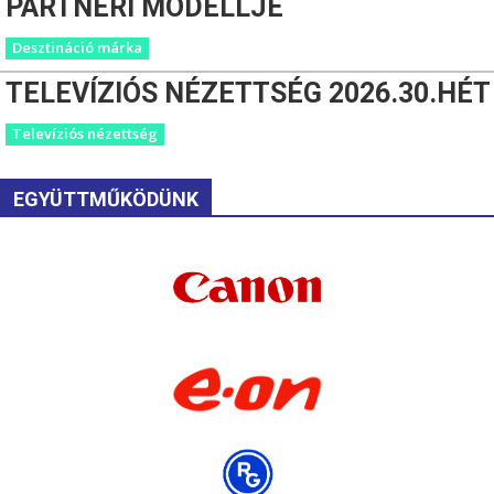
PARTNERI MODELLJE
Desztináció márka
TELEVÍZIÓS NÉZETTSÉG 2026.30.HÉT
Televíziós nézettség
EGYÜTTMŰKÖDÜNK