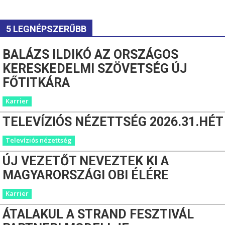
5 LEGNÉPSZERŰBB
BALÁZS ILDIKÓ AZ ORSZÁGOS
KERESKEDELMI SZÖVETSÉG ÚJ
FŐTITKÁRA
Karrier
TELEVÍZIÓS NÉZETTSÉG 2026.31.HÉT
Televíziós nézettség
ÚJ VEZETŐT NEVEZTEK KI A
MAGYARORSZÁGI OBI ÉLÉRE
Karrier
ÁTALAKUL A STRAND FESZTIVÁL