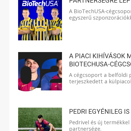
PARTNERSÉGRE LÉP 
A BioTechUSA-cégcsopo
egyszerű szponzorációkk
A PIACI KIHÍVÁSOK
BIOTECHUSA-CÉGC
A cégcsoport a belföldi
terjeszkedett a külpiaco
PEDRI EGYÉNILEG I
Pedrivel és új termékkel
partnersége.