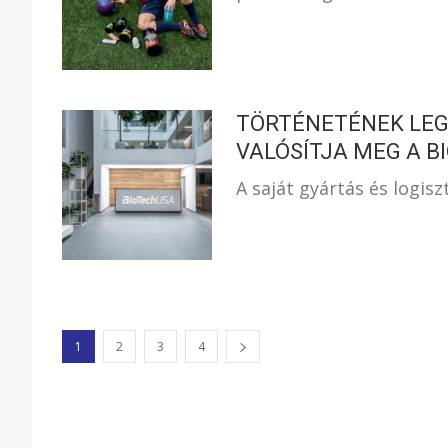
TÖRTÉNETÉNEK LE
VALÓSÍTJA MEG A B
A saját gyártás és logis
1
2
3
4