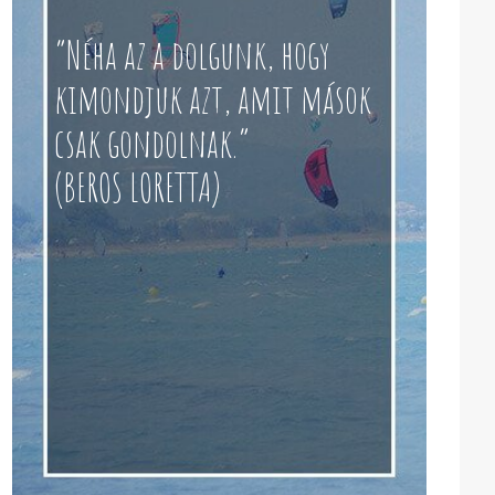
“Néha az a dolgunk, hogy
kimondjuk azt, amit mások
csak gondolnak.”
(BEROS LORETTA)