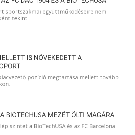
AZ FC DAC 1904 ÉS A BIOTECHUSA
rt sportszakmai együttműködéseire nem
ént tekint.
 MELLETT IS NÖVEKEDETT A
SOPORT
 piacvezető pozíció megtartása mellett tovább
kon.
S A BIOTECHUSA MEZÉT ÖLTI MAGÁRA
 lép szintet a BioTechUSA és az FC Barcelona