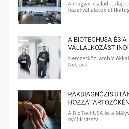
A magyar családi tulajdon
hazai vállalatok elitkate
A BIOTECHUSA ÉS A
VÁLLALKOZÁST IND
Nemzetközi ambíciókkal 
Netlock.
RÁKDIAGNÓZIS UTÁN
HOZZÁTARTOZÓKÉ
A BioTechUSA és a Mály
nyúlik vissza.