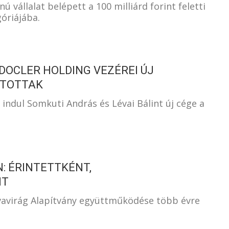
ú vállalat belépett a 100 milliárd forint feletti
góriájába.
 DOCLER HOLDING VEZÉREI ÚJ
ÍTOTTAK
indul Somkuti András és Lévai Bálint új cége a
: ÉRINTETTKÉNT,
NT
vavirág Alapítvány együttműködése több évre