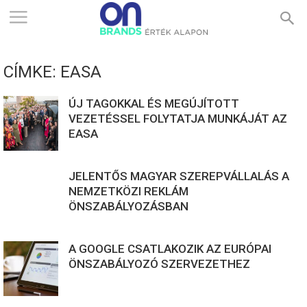
ONBRANDS
CÍMKE: EASA
–
ÚJ TAGOKKAL ÉS MEGÚJÍTOTT
VEZETÉSSEL FOLYTATJA MUNKÁJÁT AZ
EASA
ÉRTÉK
JELENTŐS MAGYAR SZEREPVÁLLALÁS A
ALAPON
NEMZETKÖZI REKLÁM
ÖNSZABÁLYOZÁSBAN
A GOOGLE CSATLAKOZIK AZ EURÓPAI
ÖNSZABÁLYOZÓ SZERVEZETHEZ