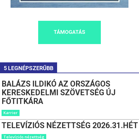
TÁMOGATÁS
5 LEGNÉPSZERŰBB
BALÁZS ILDIKÓ AZ ORSZÁGOS
KERESKEDELMI SZÖVETSÉG ÚJ
FŐTITKÁRA
Karrier
TELEVÍZIÓS NÉZETTSÉG 2026.31.HÉT
Televíziós nézettség