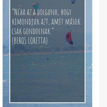
“Néha az a dolgunk, hogy
kimondjuk azt, amit mások
csak gondolnak.”
(BEROS LORETTA)