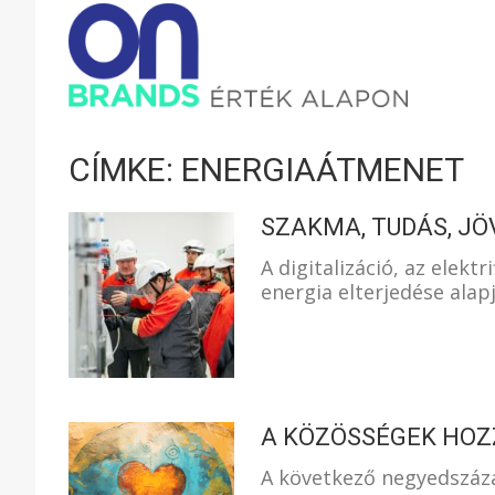
ONBRAND
–
CÍMKE: ENERGIAÁTMENET
ÉRTÉK
SZAKMA, TUDÁS, J
A digitalizáció, az elekt
energia elterjedése alap
ALAPON
A KÖZÖSSÉGEK HOZZ
A következő negyedszáza