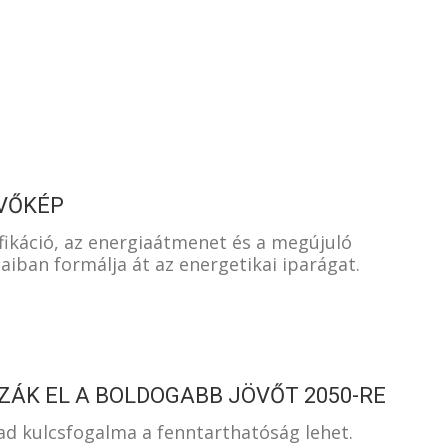
S
ÖVŐKÉP
rifikáció, az energiaátmenet és a megújuló
jaiban formálja át az energetikai iparágat.
ÁK EL A BOLDOGABB JÖVŐT 2050-RE
d kulcsfogalma a fenntarthatóság lehet.