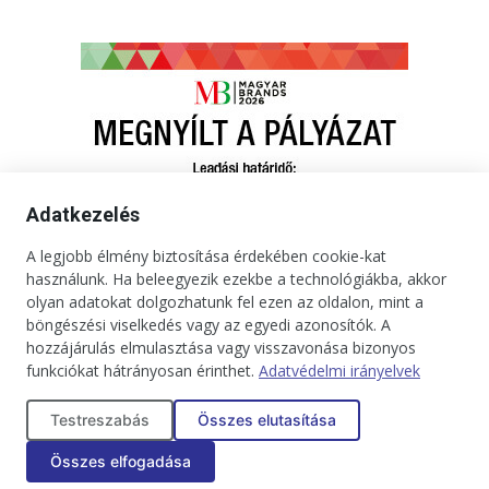
Adatkezelés
A legjobb élmény biztosítása érdekében cookie-kat
használunk. Ha beleegyezik ezekbe a technológiákba, akkor
olyan adatokat dolgozhatunk fel ezen az oldalon, mint a
böngészési viselkedés vagy az egyedi azonosítók. A
hozzájárulás elmulasztása vagy visszavonása bizonyos
funkciókat hátrányosan érinthet.
Adatvédelmi irányelvek
Kapcsolat
Impresszum
Médiaajánlat
Jogi tudnivalók
Testreszabás
Összes elutasítása
Adatkezelési tájékoztató
Összes elfogadása
Copyright © 2025. Minden jog fenntartva. onBRANDS