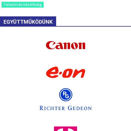
Televíziós nézettség
EGYÜTTMŰKÖDÜNK