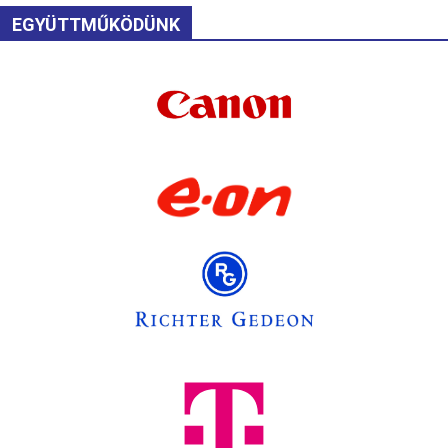
EGYÜTTMŰKÖDÜNK