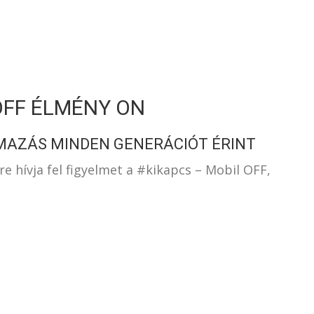
S
OFF ÉLMÉNY ON
MAZÁS MINDEN GENERÁCIÓT ÉRINT
eire hívja fel figyelmet a #kikapcs – Mobil OFF,