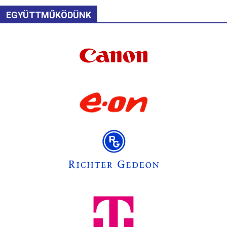
EGYÜTTMŰKÖDÜNK