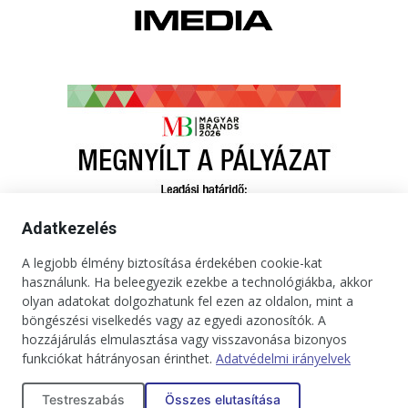
Adatkezelés
A legjobb élmény biztosítása érdekében cookie-kat
használunk. Ha beleegyezik ezekbe a technológiákba, akkor
olyan adatokat dolgozhatunk fel ezen az oldalon, mint a
böngészési viselkedés vagy az egyedi azonosítók. A
hozzájárulás elmulasztása vagy visszavonása bizonyos
funkciókat hátrányosan érinthet.
Adatvédelmi irányelvek
Kapcsolat
Impresszum
Médiaajánlat
Jogi tudnivalók
Testreszabás
Összes elutasítása