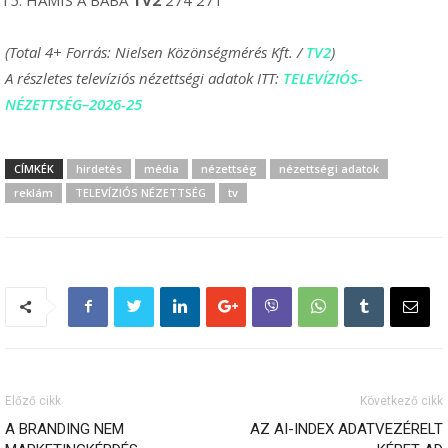
(Total 4+ Forrás: Nielsen Közönségmérés Kft. /
TV2
)
A részletes televíziós nézettségi adatok ITT:
TELEVÍZIÓS-
NÉZETTSÉG
–
2026-25
CÍMKÉK
hirdetés
média
nézettség
nézettségi adatok
reklám
TELEVÍZIÓS NÉZETTSÉG
tv
Előző cikk
Következő cikk
A BRANDING NEM
AZ AI-INDEX ADATVEZÉRELT