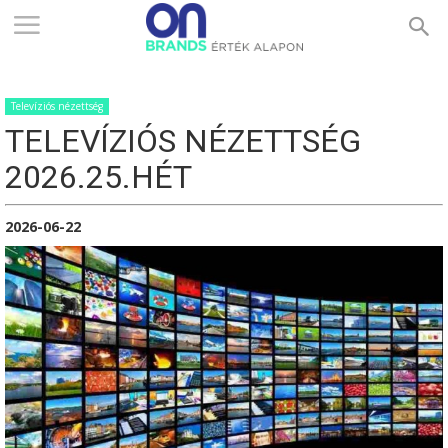
ONBRANDS
Televíziós nézettség
–
TELEVÍZIÓS NÉZETTSÉG
2026.25.HÉT
ÉRTÉK
2026-06-22
ALAPON