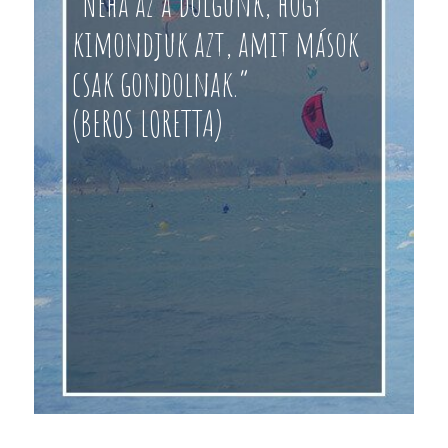
“Néha az a dolgunk, hogy
kimondjuk azt, amit mások
csak gondolnak.”
(BEROS LORETTA)