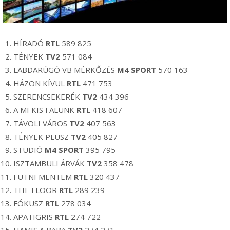
HÍRADÓ
RTL
589 825
TÉNYEK
TV2
571 084
LABDARÚGÓ VB MÉRKŐZÉS
M4 SPORT
570 163
HÁZON KÍVÜL
RTL
471 753
SZERENCSEKERÉK
TV2
434 396
A MI KIS FALUNK
RTL
418 607
TÁVOLI VÁROS
TV2
407 563
TÉNYEK PLUSZ
TV2
405 827
STUDIÓ
M4 SPORT
395 795
ISZTAMBULI ÁRVÁK
TV2
358 478
FUTNI MENTEM
RTL
320 437
THE FLOOR
RTL
289 239
FÓKUSZ
RTL
278 034
APATIGRIS
RTL
274 722
HAMIS A BABA
TV2
274 271