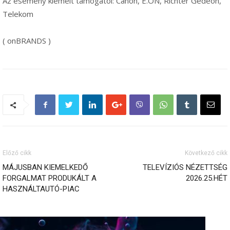
Az esemény kiemelt támogatói: Canon, E.ON, Richter Gedeon,
Telekom
( onBRANDS )
Előző cikk
Következő cikk
MÁJUSBAN KIEMELKEDŐ
TELEVÍZIÓS NÉZETTSÉG
FORGALMAT PRODUKÁLT A
2026.25.HÉT
HASZNÁLTAUTÓ-PIAC