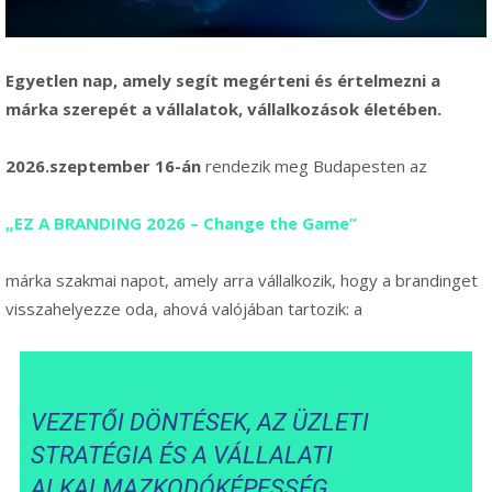
Egyetlen nap, amely segít megérteni és értelmezni a
márka szerepét a vállalatok, vállalkozások életében.
2026.szeptember 16-án
rendezik meg Budapesten az
„EZ A BRANDING 2026 – Change the Game”
márka szakmai napot, amely arra vállalkozik, hogy a brandinget
visszahelyezze oda, ahová valójában tartozik: a
VEZETŐI DÖNTÉSEK, AZ ÜZLETI
STRATÉGIA ÉS A VÁLLALATI
ALKALMAZKODÓKÉPESSÉG