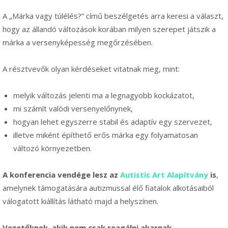
A „Márka vagy túlélés?” című beszélgetés arra keresi a választ,
hogy az állandó változások korában milyen szerepet játszik a
márka a versenyképesség megőrzésében.
A résztvevők olyan kérdéseket vitatnak meg, mint:
melyik változás jelenti ma a legnagyobb kockázatot,
mi számít valódi versenyelőnynek,
hogyan lehet egyszerre stabil és adaptív egy szervezet,
illetve miként építhető erős márka egy folyamatosan
változó környezetben.
A konferencia vendége lesz az
Autistic Art Alapítvány
is
,
amelynek támogatására autizmussal élő fiatalok alkotásaiból
válogatott kiállítás látható majd a helyszínen.
Vezetőknek, akik nem csak reagálni akarnak