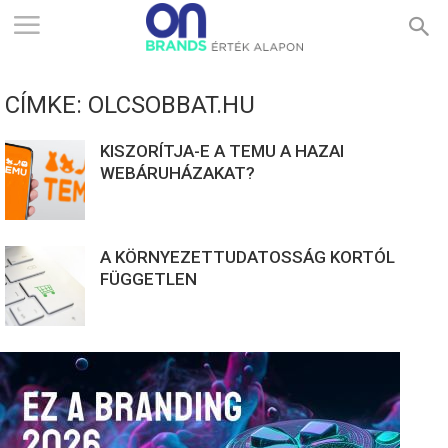
ONBRANDS
CÍMKE: OLCSOBBAT.HU
–
KISZORÍTJA-E A TEMU A HAZAI
WEBÁRUHÁZAKAT?
ÉRTÉK
A KÖRNYEZETTUDATOSSÁG KORTÓL
ALAPON
FÜGGETLEN