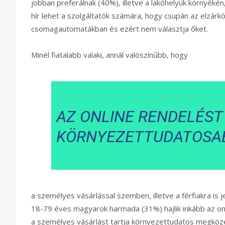
jobban preferálnak (40%), illetve a lakóhelyük környékén,
hír lehet a szolgáltatók számára, hogy csupán az elzárk
csomagautomatákban és ezért nem választja őket.
Minél fiatalabb valaki, annál valószínűbb, hogy
AZ ONLINE RENDELÉST
KÖRNYEZETTUDATOSA
a személyes vásárlással szemben, illetve a férfiakra is
18-79 éves magyarok harmada (31%) hajlik inkább az on
a személyes vásárlást tartja környezettudatos megköze