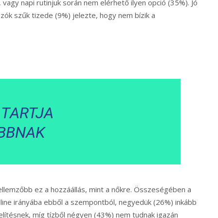
 vagy napi rutinjuk során nem elérhető ilyen opció (35%). Jó
ózók szűk tizede (9%) jelezte, hogy nem bízik a
 TARTJA
BBNAK
 jellemzőbb ez a hozzáállás, mint a nőkre. Összeségében a
line irányába ebből a szempontból, negyedük (26%) inkább
lítésnek, míg tízből négyen (43%) nem tudnak igazán