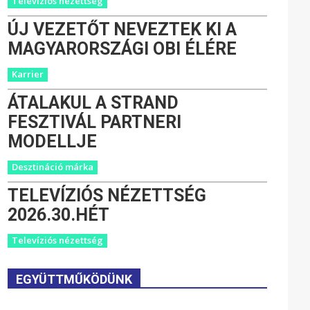
Televíziós nézettség
ÚJ VEZETŐT NEVEZTEK KI A
MAGYARORSZÁGI OBI ÉLÉRE
Karrier
ÁTALAKUL A STRAND
FESZTIVÁL PARTNERI
MODELLJE
Desztináció márka
TELEVÍZIÓS NÉZETTSÉG
2026.30.HÉT
Televíziós nézettség
EGYÜTTMŰKÖDÜNK