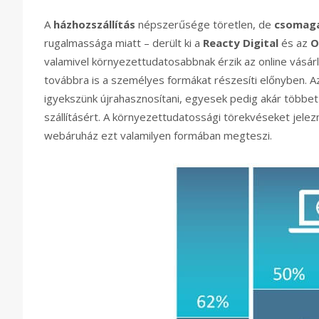
A
házhozszállítás
népszerűsége töretlen, de
csomag
rugalmassága miatt – derült ki a
Reacty Digital
és az
O
valamivel környezettudatosabbnak érzik az online vásá
továbbra is a személyes formákat részesíti előnyben. Az
igyekszünk újrahasznosítani, egyesek pedig akár többet
szállításért. A környezettudatossági törekvéseket jelezn
webáruház ezt valamilyen formában megteszi.