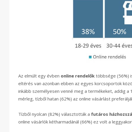
Az elmúlt egy évben
online rendelők
többsége (56%) is
eltérés van azonban ebben az egyes korcsoportok közö
inkább személyesen venné meg a termékeket, addig a 18
mérleg, tízből hatan (62%) az online vásárlást preferáljá
Tízből nyolcan (82%) választották a
futáros házhozszál
online vásárlók kétharmadánál (66%) ez volt a leggyakori