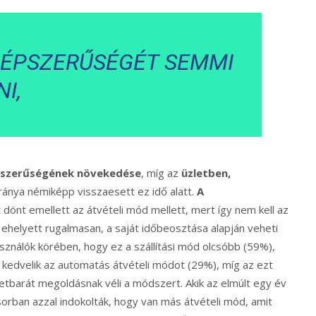
NÉPSZERŰSÉGÉT SEMMI
I,
szerűségének növekedése
, míg az
üzletben,
ánya némiképp visszaesett ez idő alatt.
A
önt emellett az átvételi mód mellett, mert így nem kell az
, ehelyett rugalmasan, a saját időbeosztása alapján veheti
sználók körében, hogy ez a szállítási mód olcsóbb (59%),
 kedvelik az automatás átvételi módot (29%), míg az ezt
barát megoldásnak véli a módszert. Akik az elmúlt egy év
orban azzal indokolták, hogy van más átvételi mód, amit