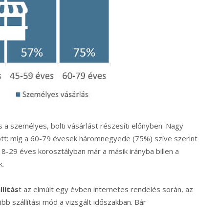
 a személyes, bolti vásárlást részesíti előnyben. Nagy
tt: míg a 60-79 évesek háromnegyede (75%) szíve szerint
-29 éves korosztályban már a másik irányba billen a
k.
lítás
t az elmúlt egy évben internetes rendelés során, az
bb szállítási mód a vizsgált időszakban. Bár