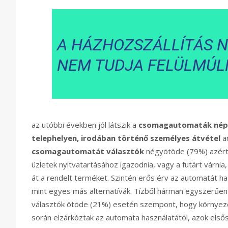
A HÁZHOZSZÁLLÍTÁS 
NEM TUDJA FELÜLMÚLN
az utóbbi években jól látszik a
csomagautomaták nép
telephelyen, irodában történő személyes átvétel
ar
csomagautomatát választók
négyötöde (79%) azért d
üzletek nyitvatartásához igazodnia, vagy a futárt várnia
át a rendelt terméket. Szintén erős érv az automatát ha
mint egyes más alternatívák. Tízből hárman egyszerűen
választók ötöde (21%) esetén szempont, hogy környezet
során elzárkóztak az automata használatától, azok elsős