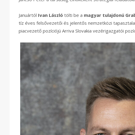
Januártól
Ivan László
tölti be a
magyar tulajdonú Gra
tíz éves felsővezetői és jelentős nemzetközi tapasztala
piacvezető pozíciójú Arriva Slovakia vezérigazgatói pozí