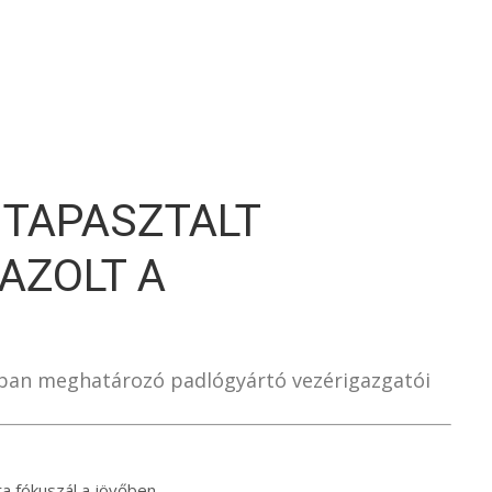
S
 TAPASZTALT
AZOLT A
pában meghatározó padlógyártó vezérigazgatói
ra fókuszál a jövőben.