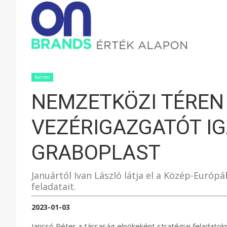
ONBRAND
–
Karrier
NEMZETKÖZI TÉREN
ÉRTÉK
VEZÉRIGAZGATÓT IG
ALAPON
GRABOPLAST
Januártól Ivan László látja el a Közép-Euró
feladatait.
2023-01-03
Jancsó Péter a társaság elnökeként stratégiai feladatok