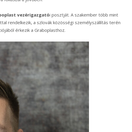
boplast
vezérigazgató
i posztját. A szakember több mint
ttal rendelkezik, a szlovák közösségi személyszállítás terén
ciójából érkezik a Graboplasthoz.