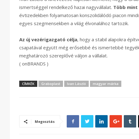
ismertséggel rendelkező hazai nagyvállalat.
Több mint 
évtizedekben folyamatosan konszolidálódó piacon mindig 
egyes szegmensekben a világ élvonalához tartozik.
Az új vezérigazgató célja
, hogy a stabil alapokra épít
csapatával együtt még erősebbé és ismertebbé tegyék vi
meghatározó szereplővé váljon a vállalat.
( onBRANDS )
CÍMKÉK
Graboplast
Ivan László
magyar márka
Megosztás