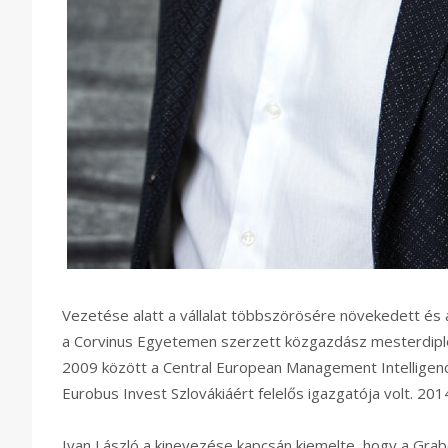
Vezetése alatt a vállalat többszörösére növekedett és a
a Corvinus Egyetemen szerzett közgazdász mesterdiplo
2009 között a Central European Management Intelligen
Eurobus Invest Szlovákiáért felelős igazgatója volt. 201
Ivan László a kinevezése kapcsán kiemelte, hogy a Grab