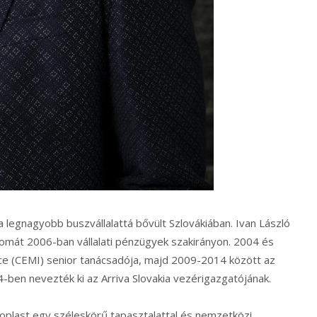
 legnagyobb buszvállalattá bővült Szlovákiában. Ivan László
mát 2006-ban vállalati pénzügyek szakirányon. 2004 és
ce (CEMI) senior tanácsadója, majd 2009-2014 között az
4-ben nevezték ki az Arriva Slovakia vezérigazgatójának.
oplast egy széleskörű tapasztalattal és nemzetközi