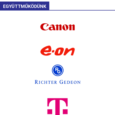
EGYÜTTMŰKÖDÜNK