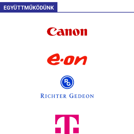
EGYÜTTMŰKÖDÜNK