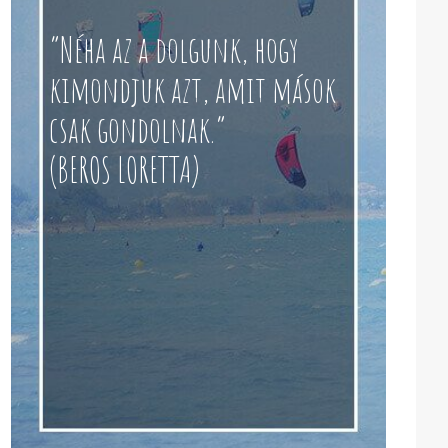
“Néha az a dolgunk, hogy
kimondjuk azt, amit mások
csak gondolnak.”
(BEROS LORETTA)