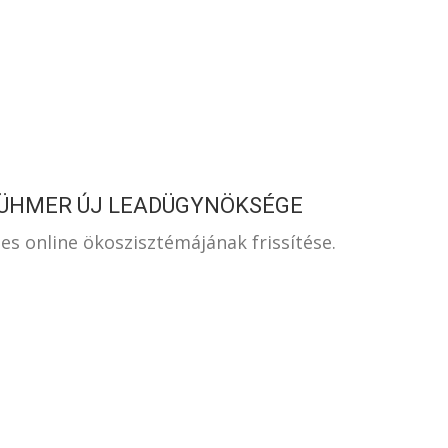
S
TÜHMER ÚJ LEADÜGYNÖKSÉGE
es online ökoszisztémájának frissítése.