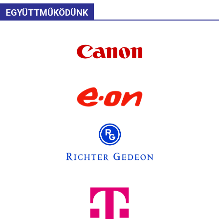
EGYÜTTMŰKÖDÜNK