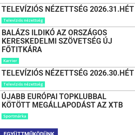
TELEVÍZIÓS NÉZETTSÉG 2026.31.HÉT
Televíziós nézettség
BALÁZS ILDIKÓ AZ ORSZÁGOS
KERESKEDELMI SZÖVETSÉG ÚJ
FŐTITKÁRA
Karrier
TELEVÍZIÓS NÉZETTSÉG 2026.30.HÉT
Televíziós nézettség
ÚJABB EURÓPAI TOPKLUBBAL
KÖTÖTT MEGÁLLAPODÁST AZ XTB
Sportmárka
EGYÜTTMŰKÖDÜNK