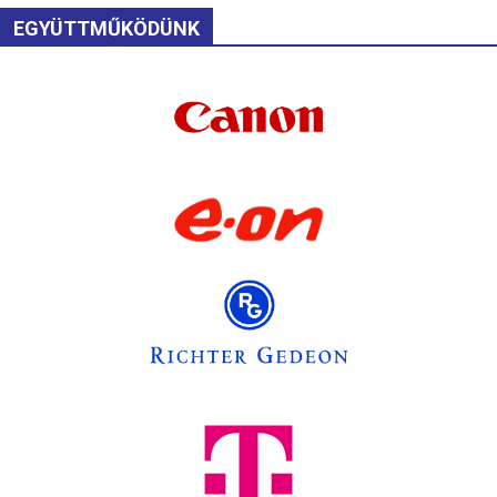
EGYÜTTMŰKÖDÜNK