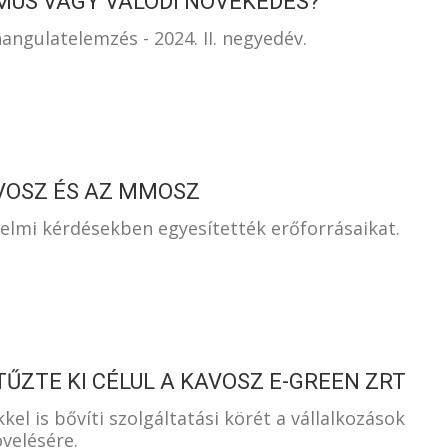
MUS VAGY VALÓDI NÖVEKEDÉS?
ngulatelemzés - 2024. II. negyedév.
VOSZ ÉS AZ MMOSZ
lmi kérdésekben egyesítették erőforrásaikat.
TŰZTE KI CÉLUL A KAVOSZ E-GREEN ZRT
el is bővíti szolgáltatási körét a vállalkozások
velésére.