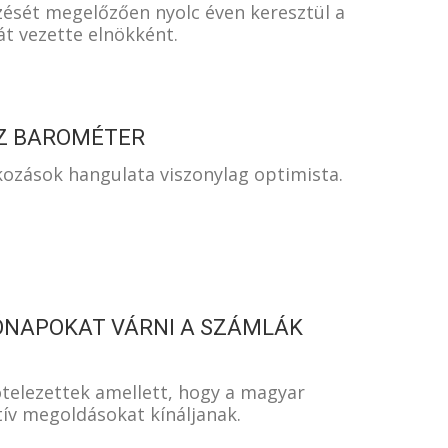
ezését megelőzően nyolc éven keresztül a
át vezette elnökként.
SZ BAROMÉTER
ozások hangulata viszonylag optimista.
ÓNAPOKAT VÁRNI A SZÁMLÁK
ötelezettek amellett, hogy a magyar
tív megoldásokat kínáljanak.