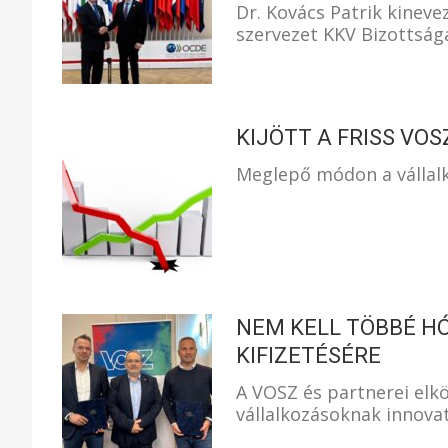
Dr. Kovács Patrik kinev
szervezet KKV Bizottság
KIJÖTT A FRISS VO
Meglepő módon a vállalk
NEM KELL TÖBBÉ H
KIFIZETÉSÉRE
A VOSZ és partnerei elk
vállalkozásoknak innova