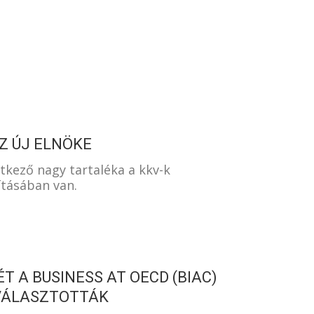
S
SZ ÚJ ELNÖKE
kező nagy tartaléka a kkv-k
tásában van.
T A BUSINESS AT OECD (BIAC)
VÁLASZTOTTÁK