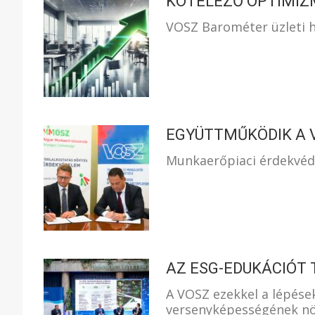
KÖTELEZŐ OPTIMIZ
VOSZ Barométer üzleti ha
EGYÜTTMŰKÖDIK A 
Munkaerőpiaci érdekvéde
AZ ESG-EDUKÁCIÓT 
A VOSZ ezekkel a lépésekk
versenyképességének nö