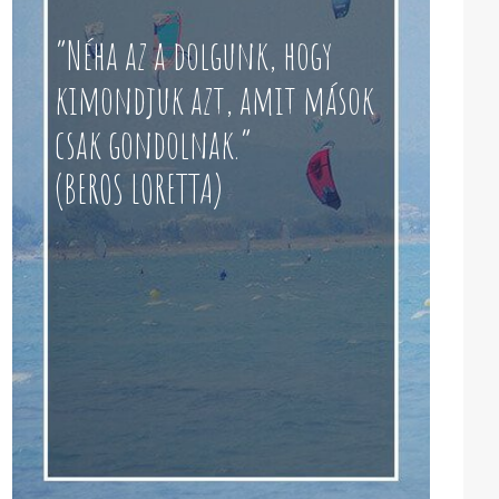
“Néha az a dolgunk, hogy
kimondjuk azt, amit mások
csak gondolnak.”
(BEROS LORETTA)