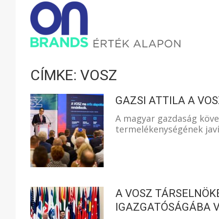
ONBRAND
–
CÍMKE: VOSZ
ÉRTÉK
GAZSI ATTILA A VO
A magyar gazdaság követ
termelékenységének javí
ALAPON
A VOSZ TÁRSELNÖKÉ
IGAZGATÓSÁGÁBA 