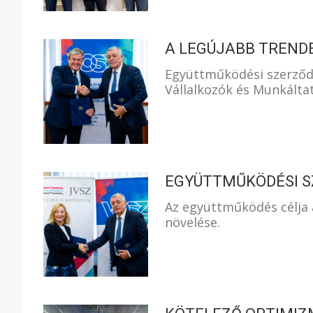
A LEGÚJABB TREND
Együttműködési szerződé
Vállalkozók és Munkálta
EGYÜTTMŰKÖDÉSI SZ
Az együttműködés célja 
növelése.