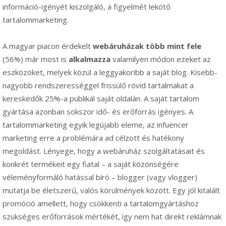
információ-igényét kiszolgáló, a figyelmét lekötő
tartalommarketing.
A magyar piacon érdekelt
webáruházak több mint fele
(56%) már most is
alkalmazza
valamilyen módon ezeket az
eszközöket, melyek közül a leggyakoribb a saját blog. Kisebb-
nagyobb rendszerességgel frissülő rövid tartalmakat a
kereskedők 25%-a publikál saját oldalán. A saját tartalom
gyártása azonban sokszor idő- és erőforrás igényes. A
tartalommarketing egyik legújabb eleme, az infuencer
marketing erre a problémára ad célzott és hatékony
megoldást. Lényege, hogy a webáruház szolgáltatásait és
konkrét termékeit egy fiatal – a saját közönségére
véleményformáló hatással bíró – blogger (vagy vlogger)
mutatja be életszerű, valós körülmények között. Egy jól kitalált
promóció amellett, hogy csökkenti a tartalomgyártáshoz
szükséges erőforrások mértékét, így nem hat direkt reklámnak