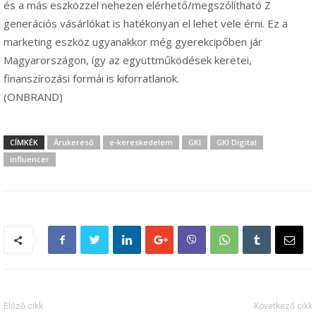
és a más eszközzel nehezen elérhető/megszólítható Z
generációs vásárlókat is hatékonyan el lehet vele érni. Ez a
marketing eszköz ugyanakkor még gyerekcipőben jár
Magyarországon, így az együttműködések keretei,
finanszírozási formái is kiforratlanok.
(ONBRAND)
CÍMKÉK
Árukereső
e-kereskedelem
GKI
GKI Digital
influencer
Előző cikk
Következő cikk