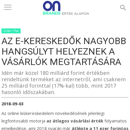
ONBRANDS
Üzlet / Piac
–
AZ E-KERESKEDŐK NAGYOBB
HANGSÚLYT HELYEZNEK A
ÉRTÉK
VÁSÁRLÓK MEGTARTÁSÁRA
Idén már közel 180 milliárd forint értékben
rendeltünk terméket az internetről, ami csaknem
ALAPON
25 milliárd forinttal (17%-kal) több, mint 2017
hasonló időszakában.
2018-09-03
Az online kiskereskedelem növekedésének jelenlegi
legfontosabb motorja
az átlagos vásárlási érték
folyamatos
emelkedése, ami 2018 nyarán már
átlépte a 11 ezer forintos