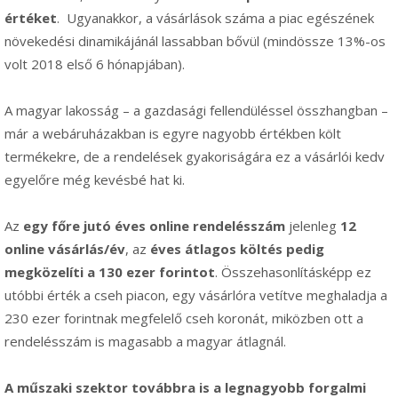
értéket
. Ugyanakkor, a vásárlások száma a piac egészének
növekedési dinamikájánál lassabban bővül (mindössze 13%-os
volt 2018 első 6 hónapjában).
A magyar lakosság – a gazdasági fellendüléssel összhangban –
már a webáruházakban is egyre nagyobb értékben költ
termékekre, de a rendelések gyakoriságára ez a vásárlói kedv
egyelőre még kevésbé hat ki.
Az
egy főre jutó éves online rendelésszám
jelenleg
12
online vásárlás/év
, az
éves átlagos költés pedig
megközelíti a 130 ezer forintot
. Összehasonlításképp ez
utóbbi érték a cseh piacon, egy vásárlóra vetítve meghaladja a
230 ezer forintnak megfelelő cseh koronát, miközben ott a
rendelésszám is magasabb a magyar átlagnál.
A műszaki szektor továbbra is a legnagyobb forgalmi