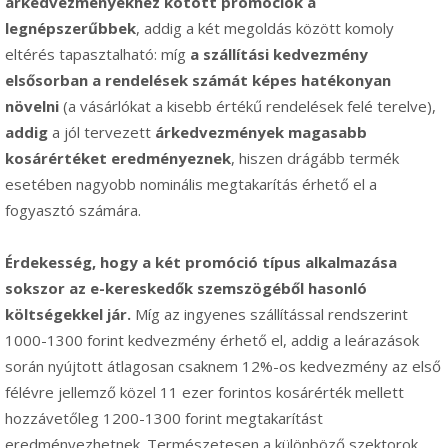
árkedvezményekhez kötött promóciók a
legnépszerűbbek
, addig a két megoldás között komoly
eltérés tapasztalható: míg
a szállítási kedvezmény
elsősorban a rendelések számát képes hatékonyan
növelni
(a vásárlókat a kisebb értékű rendelések felé terelve),
addig
a jól tervezett
árkedvezmények magasabb
kosárértéket eredményeznek
, hiszen drágább termék
esetében nagyobb nominális megtakarítás érhető el a
fogyasztó számára.
Érdekesség, hogy a két promóció típus alkalmazása
sokszor az e-kereskedők szemszögéből hasonló
költségekkel jár.
Míg az ingyenes szállítással rendszerint
1000-1300 forint kedvezmény érhető el, addig a leárazások
során nyújtott átlagosan csaknem 12%-os kedvezmény az első
félévre jellemző közel 11 ezer forintos kosárérték mellett
hozzávetőleg 1200-1300 forint megtakarítást
eredményezhetnek. Természetesen a különböző szektorok