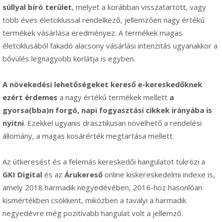
súllyal bíró terület
, melyet a korábban visszatartott, vagy
több éves életciklussal rendelkező, jellemzően nagy értékű
termékek vásárlása eredményez. A termékek magas
életciklusából fakadó alacsony vásárlási intenzitás ugyanakkor a
bővülés legnagyobb korlátja is egyben.
A növekedési lehetőségeket kereső e-kereskedőknek
ezért érdemes
a nagy értékű termékek mellett
a
gyorsa(bba)n forgó, napi fogyasztási cikkek irányába is
nyitni
. Ezekkel ugyanis drasztikusan növelhető a rendelési
állomány, a magas kosárérték megtartása mellett.
Az útkeresést és a felemás kereskedői hangulatot tükrözi a
GKI Digital
és az
Árukereső
online kiskereskedelmi indexe is,
amely 2018 harmadik negyedévében, 2016-hoz hasonlóan
kismértékben csökkent, miközben a tavalyi a harmadik
negyedévre még pozitívabb hangulat volt a jellemző.