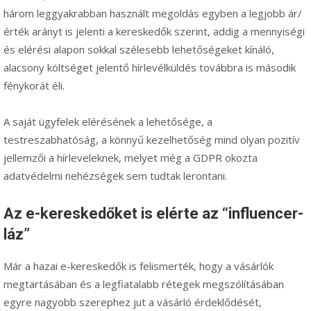
három leggyakrabban használt megoldás egyben a legjobb ár/
érték arányt is jelenti a kereskedők szerint, addig a mennyiségi
és elérési alapon sokkal szélesebb lehetőségeket kínáló,
alacsony költséget jelentő hírlevélküldés továbbra is második
fénykorát éli.
A saját ügyfelek elérésének a lehetősége, a
testreszabhatóság, a könnyű kezelhetőség mind olyan pozitív
jellemzői a hírleveleknek, melyet még a GDPR okozta
adatvédelmi nehézségek sem tudtak lerontani.
Az e-kereskedőket is elérte az “influencer-
láz”
Már a hazai e-kereskedők is felismerték, hogy a vásárlók
megtartásában és a legfiatalabb rétegek megszólításában
egyre nagyobb szerephez jut a vásárló érdeklődését,