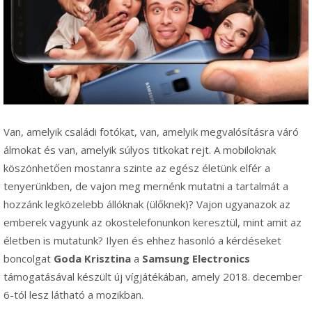
Van, amelyik családi fotókat, van, amelyik megvalósításra váró
álmokat és van, amelyik súlyos titkokat rejt. A mobiloknak
köszönhetően mostanra szinte az egész életünk elfér a
tenyerünkben, de vajon meg mernénk mutatni a tartalmát a
hozzánk legközelebb állóknak (ülőknek)? Vajon ugyanazok az
emberek vagyunk az okostelefonunkon keresztül, mint amit az
életben is mutatunk? Ilyen és ehhez hasonló a kérdéseket
boncolgat
Goda Krisztina
a
Samsung Electronics
támogatásával készült új vígjátékában, amely 2018. december
6-tól lesz látható a mozikban.