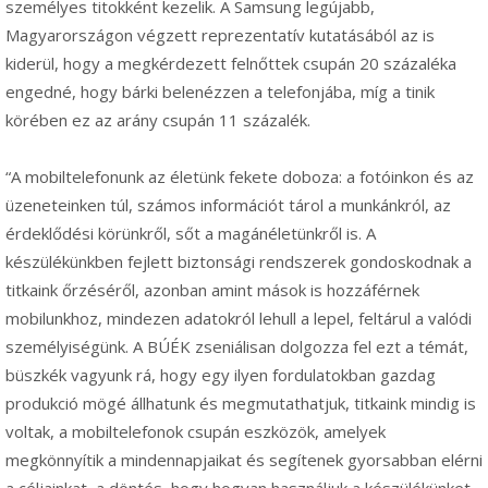
személyes titokként kezelik. A Samsung legújabb,
Magyarországon végzett reprezentatív kutatásából az is
kiderül, hogy a megkérdezett felnőttek csupán 20 százaléka
engedné, hogy bárki belenézzen a telefonjába, míg a tinik
körében ez az arány csupán 11 százalék.
“A mobiltelefonunk az életünk fekete doboza: a fotóinkon és az
üzeneteinken túl, számos információt tárol a munkánkról, az
érdeklődési körünkről, sőt a magánéletünkről is. A
készülékünkben fejlett biztonsági rendszerek gondoskodnak a
titkaink őrzéséről, azonban amint mások is hozzáférnek
mobilunkhoz, mindezen adatokról lehull a lepel, feltárul a valódi
személyiségünk. A BÚÉK zseniálisan dolgozza fel ezt a témát,
büszkék vagyunk rá, hogy egy ilyen fordulatokban gazdag
produkció mögé állhatunk és megmutathatjuk, titkaink mindig is
voltak, a mobiltelefonok csupán eszközök, amelyek
megkönnyítik a mindennapjaikat és segítenek gyorsabban elérni
a céljainkat, a döntés, hogy hogyan használjuk a készülékünket