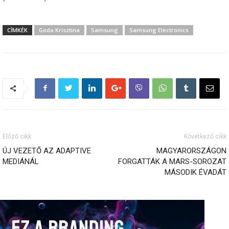
CÍMKÉK
Goda Krisztina
Samsung
Samsung Electronics
Előző cikk
Következő cikk
ÚJ VEZETŐ AZ ADAPTIVE
MAGYARORSZÁGON
MEDIÁNÁL
FORGATTÁK A MARS-SOROZAT
MÁSODIK ÉVADÁT