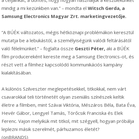
mindig a mi kezünkben van.”
–
mondta el
Witsch Gerda, a
Samsung Electronics Magyar Zrt. marketingvezetője.
“A BÚÉK változatos, mégis hétköznapi problémákon keresztül
mutatja be a lebukástól, a személyiségünk valódi feltárásától
való félelmünket.”
–
foglalta össze
Geszti Péter,
aki a BÚÉK
film producereként kereste meg a Samsung Electronics-ot, és
részt vett a filmhez kapcsolódó kommunikációs kampány
kialakításában.
A különös Szilveszter meglepetésekkel, titkokkal, nem várt
csavarokkal teli történetét olyan zseniális színészek keltik
életre a filmben, mint Szávai Viktória, Mészáros Béla, Bata Éva,
Hevér Gábor, Lengyel Tamás, Törőcsik Franciska és Elek
Ferenc. Vajon melyikük mit titkol, mit szégyell, hogyan próbálja
leplezni másik szerelmét, párhuzamos életét?
(onBRANDS)