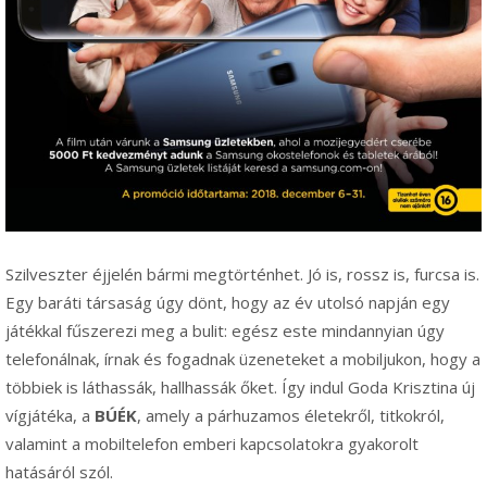
Szilveszter éjjelén bármi megtörténhet. Jó is, rossz is, furcsa is.
Egy baráti társaság úgy dönt, hogy az év utolsó napján egy
játékkal fűszerezi meg a bulit: egész este mindannyian úgy
telefonálnak, írnak és fogadnak üzeneteket a mobiljukon, hogy a
többiek is láthassák, hallhassák őket. Így indul Goda Krisztina új
vígjátéka, a
BÚÉK
, amely a párhuzamos életekről, titkokról,
valamint a mobiltelefon emberi kapcsolatokra gyakorolt
hatásáról szól.