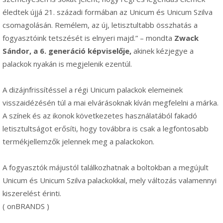
éledtek újjá 21. századi formában az Unicum és Unicum Szilva
csomagolásán. Remélem, az új, letisztultabb összhatás a
fogyasztóink tetszését is elnyeri majd.” – mondta
Zwack
Sándor, a 6. generáció képviselője,
akinek kézjegye a
palackok nyakán is megjelenik ezentúl.
A dizájnfrissítéssel a régi Unicum palackok elemeinek
visszaidézésén túl a mai elvárásoknak kíván megfelelni a márka.
A színek és az ikonok következetes használatából fakadó
letisztultságot erősíti, hogy továbbra is csak a legfontosabb
termékjellemzők jelennek meg a palackokon.
A fogyasztók májustól találkozhatnak a boltokban a megújult
Unicum és Unicum Szilva palackokkal, mely változás valamennyi
kiszerelést érinti.
( onBRANDS )