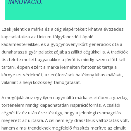
INNOVÁCIÓ.
Ezek jelentik a márka és a cég alapértékeit kihatva évtizedes
kapcsolataikra az Unicum tölgyfahordóit ápoló
kádármestereikkel, és a gyógynövénylikőrt generációk óta a
dunaharaszti gyár palackozójába szállító cégükkel is. A tradíciók
tisztelete mellett ugyanakkor a jövőt is mindig szem előtt kell
tartani, éppen ezért a márka kiemelten fontosnak tartja a
környezet védelmét, az erőforrások hatékony kihasználását,
valamint a helyi közösség támogatását.
A megújuláshoz egy ilyen nagymúltú márka esetében a gazdag
történelem mindig kiapadhatatlan inspirációforrás. A családi
cégnél tíz év után érezték úgy, hogy a jelenlegi csomagolás
megérett az újításra. A cél nem egy drasztikus változtatás volt,
hanem a mai trendeknek megfelelő frissítés merítve az elmúlt