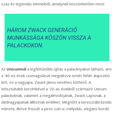
száz év legendás elemeiből, amelynek köszönhetően most
HÁROM ZWACK GENERÁCIÓ
MUNKÁSSÁGA KÖSZÖN VISSZA A
PALACKOKON.
Az
Unicumnál
a legfeltűnőbb újítás a palacknyakon látható, ami
a ’40-es évek csomagolását megidézve ismét fehér alapszínű
lett, ez a nagyapa, Zwack János nevéhez köthető. A
letisztultabb körcímkével a ’20-as évekből származó Unicum
palackoknak, valamint a megálmodójának, Zwack Lajosnak, a
dédnagyapának állítottak emléket. Megnőtt a keresztábrázolás
mérete, illetve frissült a piros szín is: mélyebb, elegáns bordó