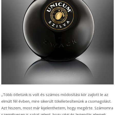
„Több ötletünk is volt és számos módosítási kör zajlott le az
elmúlt fél évben, mire sikerült tökéletesítenünk a csomagolást.
Azt hiszem, most már kijelenthetem, hogy megérte. Számomra
személyesen is sokat jelent, hogy régi és legendás elemek