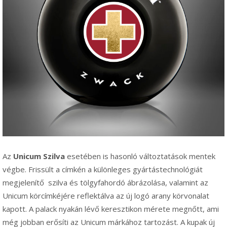
Az
Unicum Szilva
esetében is hasonló változtatások mentek
végbe. Frissült a címkén a különleges gyártástechnológiát
megjelenítő szilva és tölgyfahordó ábrázolása, valamint az
Unicum körcímkéjére reflektálva az új logó arany körvonalat
kapott. A palack nyakán lévő keresztikon mérete megnőtt, ami
még jobban erősíti az Unicum márkához tartozást. A kupak új