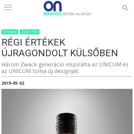
ONBRANDS
Innováció
Üzlet / Piac
–
RÉGI ÉRTÉKEK
ÚJRAGONDOLT KÜLSŐBEN
ÉRTÉK
Három Zwack-generáció inspirálta az UNICUM és
az UNICUM Szilva új designját.
2019-05-02
ALAPON