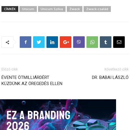
CÍMKÉK
Unicum
Unicum Szilva
Zwack
Zwack-család
Előző cikk
Következő cikk
ÉVENTE ÖTMILLIÁRDÉRT
DR. BABAI LÁSZLÓ
KÜZDÜNK AZ ÖREGEDÉS ELLEN