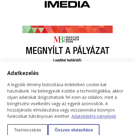
Adatkezelés
A legjobb élmény biztosítása érdekében cookie-kat
használunk. Ha beleegyezik ezekbe a technológiákba, akkor
olyan adatokat dolgozhatunk fel ezen az oldalon, mint a
böngészési viselkedés vagy az egyedi azonosítók. A
hozzájárulás elmulasztása vagy visszavonása bizonyos
funkciókat hátrányosan érinthet.
Adatvédelmi irányelvek
Kapcsolat
Impresszum
Médiaajánlat
Jogi tudnivalók
Testreszabás
Összes elutasítása