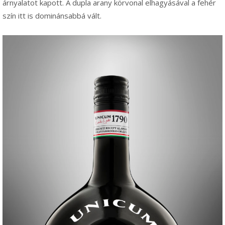
árnyalatot kapott. A dupla arany körvonal elhagyásával a fehér
szín itt is dominánsabbá vált.