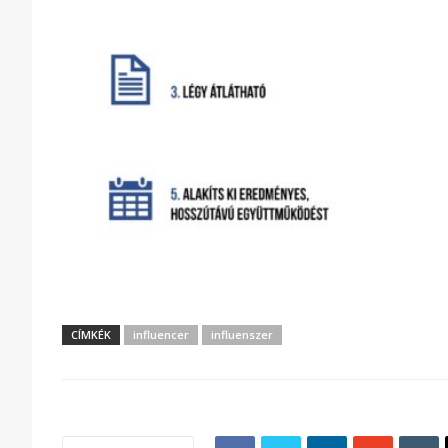
CÍMKÉK
influencer
influenszer