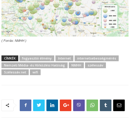
( Forrás: NMHH )
CÍMKÉK
fogyasztói élmény
Internet
internetsebességmérés
Nemzeti Média- és Hírközlési Hatóság
NMHH
szélessáv
Szélessáv.net
wifi