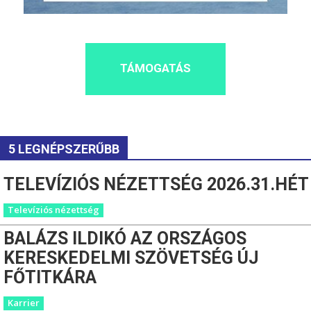
TÁMOGATÁS
5 LEGNÉPSZERŰBB
TELEVÍZIÓS NÉZETTSÉG 2026.31.HÉT
Televíziós nézettség
BALÁZS ILDIKÓ AZ ORSZÁGOS
KERESKEDELMI SZÖVETSÉG ÚJ
FŐTITKÁRA
Karrier