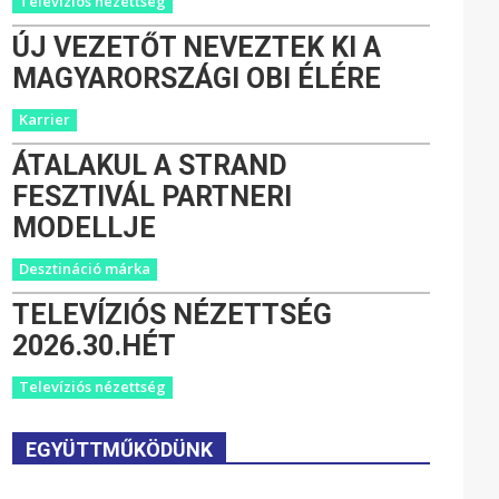
Televíziós nézettség
ÚJ VEZETŐT NEVEZTEK KI A
MAGYARORSZÁGI OBI ÉLÉRE
Karrier
ÁTALAKUL A STRAND
FESZTIVÁL PARTNERI
MODELLJE
Desztináció márka
TELEVÍZIÓS NÉZETTSÉG
2026.30.HÉT
Televíziós nézettség
EGYÜTTMŰKÖDÜNK