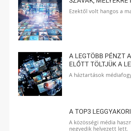
SZAVAK, MELYEKRE 
Ezektől volt hangos a m
A LEGTÖBB PÉNZT A
ELŐTT TÖLTJÜK A L
A háztartások médiafogy
A TOP3 LEGGYAKOR
A közösségi média haszná
negyedik helyezett lett.