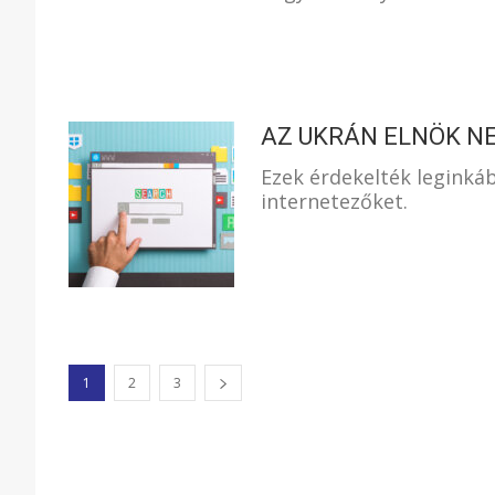
AZ UKRÁN ELNÖK NE
Ezek érdekelték leginká
internetezőket.
1
2
3