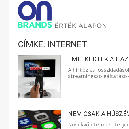
ONBRAND
–
CÍMKE: INTERNET
ÉRTÉK
EMELKEDTEK A HÁZ
A hírközlési összkiadás
streamingszolgáltatások
ALAPON
NEM CSAK A HÚSZÉV
Növekvő ütemben terjed 