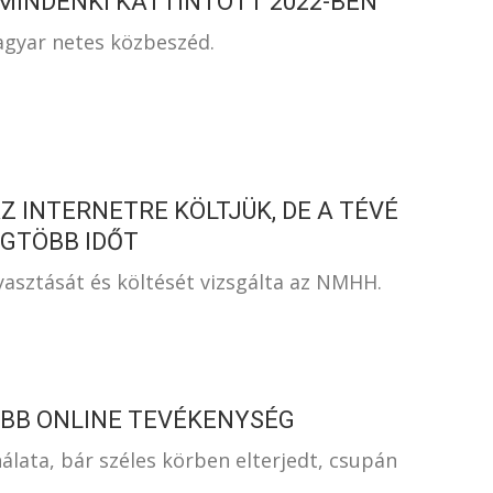
MINDENKI KATTINTOTT 2022-BEN
agyar netes közbeszéd.
Z INTERNETRE KÖLTJÜK, DE A TÉVÉ
EGTÖBB IDŐT
asztását és költését vizsgálta az NMHH.
IBB ONLINE TEVÉKENYSÉG
lata, bár széles körben elterjedt, csupán