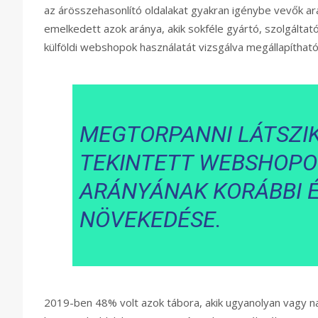
az árösszehasonlító oldalakat gyakran igénybe vevők 
emelkedett azok aránya, akik sokféle gyártó, szolgáltat
külföldi webshopok használatát vizsgálva megállapíthat
MEGTORPANNI LÁTSZIK
TEKINTETT WEBSHOPO
ARÁNYÁNAK KORÁBBI 
NÖVEKEDÉSE.
2019-ben 48% volt azok tábora, akik ugyanolyan vagy na