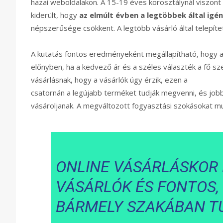
hazai weboldalakon. A 15-19 éves korosztálynál viszont 
kiderült, hogy
az elmúlt évben a legtöbbek által igé
népszerűsége csökkent. A legtöbb vásárló által telepít
A kutatás fontos eredményeként megállapítható, hogy a v
előnyben, ha a kedvező ár és a széles választék a fő sz
vásárlásnak, hogy a vásárlók úgy érzik, ezen a
csatornán a legújabb terméket tudják megvenni, és jobb
vásároljanak. A megváltozott fogyasztási szokásokat mu
ONLINE VÁSÁRLÁSKOR
VÁSÁRLÓK ÉS FONTOS,
BÁRMELY SZAKÁBAN T