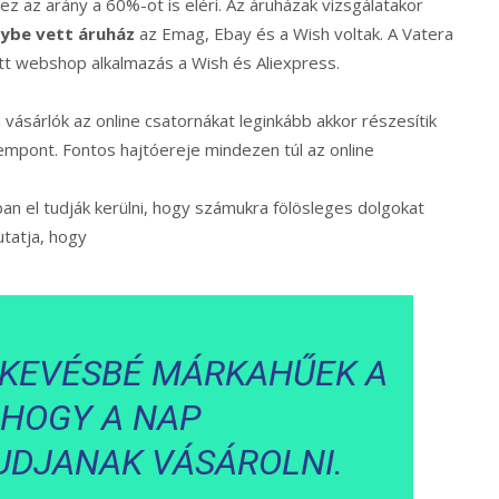
ez az arány a 60%-ot is eléri. Az áruházak vizsgálatakor
nybe vett áruház
az Emag, Ebay és a Wish voltak. A Vatera
ett webshop alkalmazás a Wish és Aliexpress.
ásárlók az online csatornákat leginkább akkor részesítik
empont. Fontos hajtóereje mindezen túl az online
an el tudják kerülni, hogy számukra fölösleges dolgokat
tatja, hogy
 KEVÉSBÉ MÁRKAHŰEK A
 HOGY A NAP
UDJANAK VÁSÁROLNI.