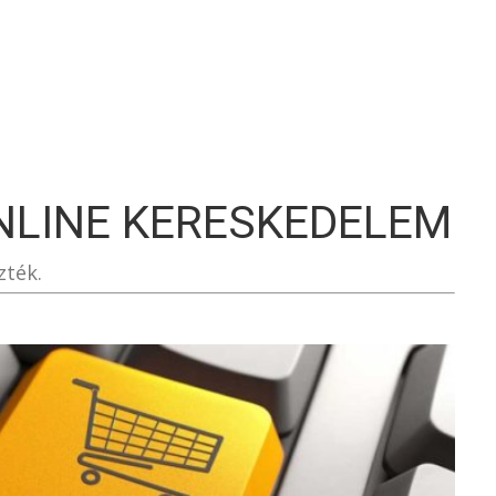
S
NLINE KERESKEDELEM
zték.