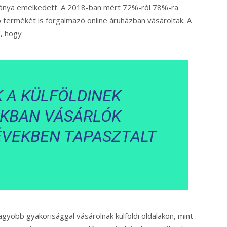
aránya emelkedett. A 2018-ban mért 72%-ról 78%-ra
ó termékét is forgalmazó online áruházban vásároltak. A
ó, hogy
 A KÜLFÖLDINEK
KBAN VÁSÁRLÓK
ÉVEKBEN TAPASZTALT
gyobb gyakorisággal vásárolnak külföldi oldalakon, mint