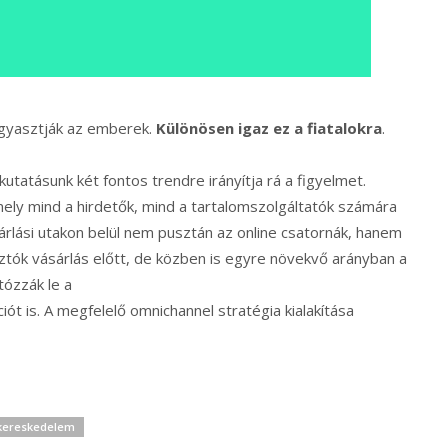
fogyasztják az emberek.
Különösen igaz ez a fiatalokra
.
kutatásunk két fontos trendre irányítja rá a figyelmet.
ely mind a hirdetők, mind a tartalomszolgáltatók számára
sárlási utakon belül nem pusztán az online csatornák, hanem
tók vásárlás előtt, de közben is egyre növekvő arányban a
tózzák le a
iót is. A megfelelő omnichannel stratégia kialakítása
 kereskedelem