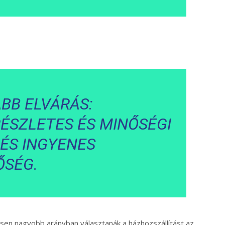
BB ELVÁRÁS:
RÉSZLETES ÉS MINŐSÉGI
 ÉS INGYENES
ŐSÉG.
ősen nagyobb arányban választanák a házhozszállítást az