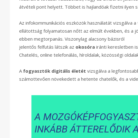
átvételi pont helyett. Többet is hajlandóak fizetni ilyen 
Az infokommunikációs eszközök használatát vizsgálva a 
ellátottság folyamatosan nőtt az elmúlt években, és a j
ebben megtorpanás. Viszonylag alacsony bázisról
jelentős felfutás látszik az
okosóra
iránti keresletben i
Chatelés, online telefonálás, híroldalak, közösségi oldal
A
fogyasztók digitális életét
vizsgálva a legfontosab
számottevően növekedett a hetente chatelők, és a vide
A MOZGÓKÉPFOGYASZT
INKÁBB ÁTTERELŐDIK 