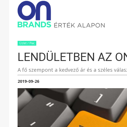
ONBRAND
–
Üzlet / Piac
LENDÜLETBEN AZ O
ÉRTÉK
A fő szempont a kedvező ár és a széles válas
ALAPON
2019-09-26