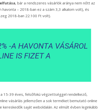
felfutása
, bár a rendszeres vásárlók aránya nem nőtt az
om havonta – 2018-ban ez a szám 3,3 alkalom volt), és
szeg 2018-ban 22.100 Ft volt).
2% -A HAVONTA VÁSÁROL
NE IS FIZET A
sa a 15-39 éves, felsőfokú végzettséggel rendelkező,
nline vásárlás jellemzően a sok terméket bemutató online
ve kereskedők saját weboldalán. Az elmúlt évben leginkább