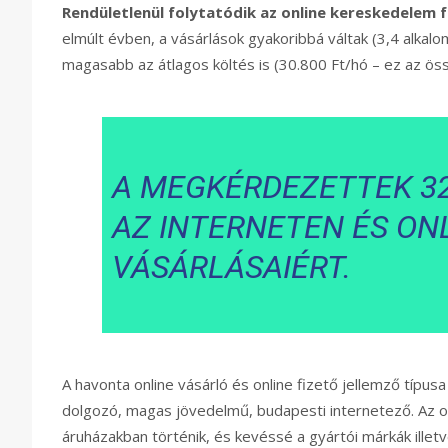
Rendületlenül folytatódik az online kereskedelem 
elmúlt évben, a vásárlások gyakoribbá váltak (3,4 alkal
magasabb az átlagos költés is (30.800 Ft/hó – ez az ös
A MEGKÉRDEZETTEK 3
AZ INTERNETEN ÉS ONLI
VÁSÁRLÁSAIÉRT.
A havonta online vásárló és online fizető jellemző típu
dolgozó, magas jövedelmű, budapesti internetező. Az o
áruházakban történik, és kevéssé a gyártói márkák illet