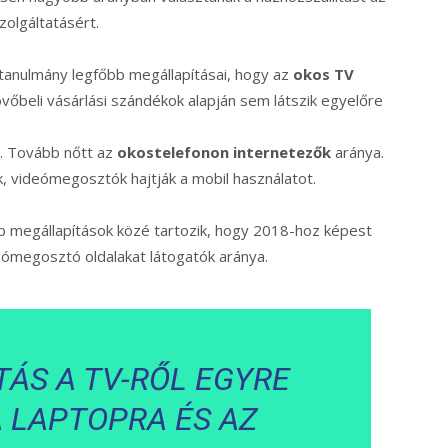
szolgáltatásért.
tanulmány legfőbb megállapításai, hogy az
okos TV
övőbeli vásárlási szándékok alapján sem látszik egyelőre
s. Tovább nőtt az
okostelefonon
internetezők
aránya.
ak, videómegosztók hajtják a mobil használatot.
b megállapítások közé tartozik, hogy 2018-hoz képest
ómegosztó oldalakat látogatók aránya.
ÁS A TV-RŐL EGYRE
A LAPTOPRA ÉS AZ