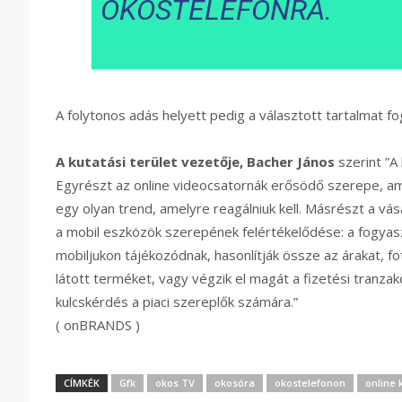
OKOSTELEFONRA.
A folytonos adás helyett pedig a választott tartalmat 
A kutatási terület vezetője, Bacher János
szerint ”A 
Egyrészt az online videocsatornák erősödő szerepe, am
egy olyan trend, amelyre reagálniuk kell. Másrészt a vá
a mobil eszközök szerepének felértékelődése: a fogyasz
mobiljukon tájékozódnak, hasonlítják össze az árakat, fo
látott terméket, vagy végzik el magát a fizetési tranzakc
kulcskérdés a piaci szereplők számára.”
( onBRANDS )
CÍMKÉK
Gfk
okos TV
okosóra
okostelefonon
online