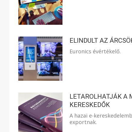
ELINDULT AZ ÁRCSÖ
Euronics évértékelő.
LETAROLHATJÁK A M
KERESKEDŐK
A hazai e-kereskedelem
exportnak.