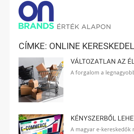
ONBRAND
–
CÍMKE: ONLINE KERESKEDE
ÉRTÉK
VÁLTOZATLAN AZ É
A forgalom a legnagyob
ALAPON
KÉNYSZERBŐL LEH
A magyar e-kereskedők n