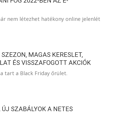
ANI FOG 2022-BEN AZ E-
ár nem létezhet hatékony online jelenlét
S SZEZON, MAGAS KERESLET,
LAT ÉS VISSZAFOGOTT AKCIÓK
tart a Black Friday őrület.
 ÚJ SZABÁLYOK A NETES