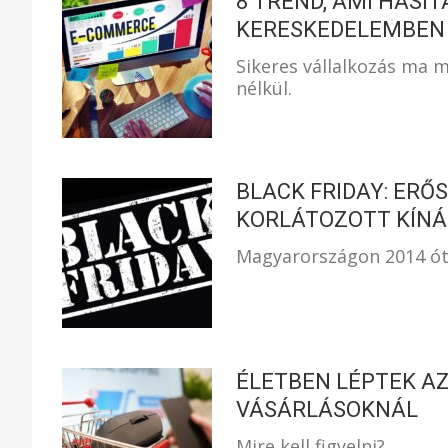
8 TREND, AMI HASÍT
KERESKEDELEMBEN
Sikeres vállalkozás ma m
nélkül.
BLACK FRIDAY: ERŐ
KORLÁTOZOTT KÍNÁ
Magyarországon 2014 óta 
ÉLETBEN LÉPTEK AZ
VÁSÁRLÁSOKNÁL
Mire kell figyelni?