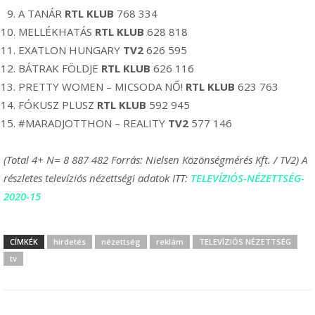
A TANÁR
RTL KLUB
768 334
MELLÉKHATÁS
RTL KLUB
628 818
EXATLON HUNGARY
TV2
626 595
BÁTRAK FÖLDJE
RTL KLUB
626 116
PRETTY WOMEN – MICSODA NŐ!
RTL KLUB
623 763
FÓKUSZ PLUSZ
RTL KLUB
592 945
#MARADJOTTHON – REALITY
TV2
577 146
(Total 4+ N= 8 887 482 Forrás: Nielsen Közönségmérés Kft. / TV2) A
részletes televíziós nézettségi adatok ITT:
TELEVÍZIÓS-NÉZETTSÉG-
2020-15
CÍMKÉK
hirdetés
nézettség
reklám
TELEVÍZIÓS NÉZETTSÉG
tv