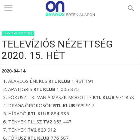
ONBRANDS
Televíziós nézettség
–
TELEVÍZIÓS NÉZETTSÉG
2020. 15. HÉT
ÉRTÉK
2020-04-14
ÁLARCOS ÉNEKES
RTL KLUB
1 451 191
ALAPON
APATIGRIS
RTL KLUB
1 005 875
FÓKUSZ – KI VAN A MASZK MÖGÖTT?
RTL KLUB
971 858
DRÁGA ÖRÖKÖSÖK
RTL KLUB
929 917
HÍRADÓ
RTL KLUB
884 935
TÉNYEK PLUSZ
TV2
853 447
TÉNYEK
TV2
823 912
FÓKUSZ
RTL KLUB
776 587