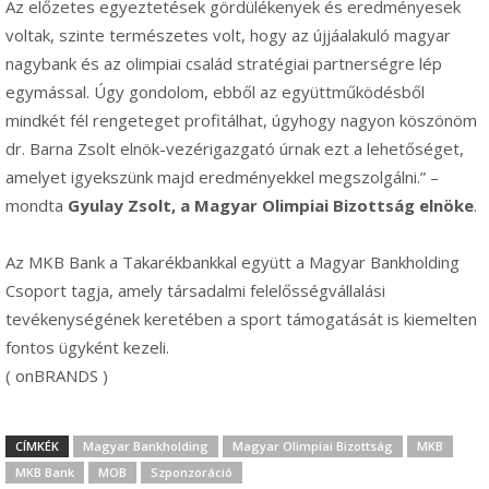
Az előzetes egyeztetések gördülékenyek és eredményesek
voltak, szinte természetes volt, hogy az újjáalakuló magyar
nagybank és az olimpiai család stratégiai partnerségre lép
egymással. Úgy gondolom, ebből az együttműködésből
mindkét fél rengeteget profitálhat, úgyhogy nagyon köszönöm
dr. Barna Zsolt elnök-vezérigazgató úrnak ezt a lehetőséget,
amelyet igyekszünk majd eredményekkel megszolgálni.” –
mondta
Gyulay Zsolt, a Magyar Olimpiai Bizottság elnöke
.
Az MKB Bank a Takarékbankkal együtt a Magyar Bankholding
Csoport tagja, amely társadalmi felelősségvállalási
tevékenységének keretében a sport támogatását is kiemelten
fontos ügyként kezeli.
( onBRANDS )
CÍMKÉK
Magyar Bankholding
Magyar Olimpiai Bizottság
MKB
MKB Bank
MOB
Szponzoráció