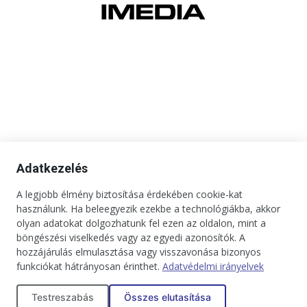
Adatkezelés
A legjobb élmény biztosítása érdekében cookie-kat
használunk. Ha beleegyezik ezekbe a technológiákba, akkor
olyan adatokat dolgozhatunk fel ezen az oldalon, mint a
böngészési viselkedés vagy az egyedi azonosítók. A
hozzájárulás elmulasztása vagy visszavonása bizonyos
funkciókat hátrányosan érinthet.
Adatvédelmi irányelvek
Kapcsolat
Impresszum
Médiaajánlat
Jogi tudnivalók
Testreszabás
Összes elutasítása