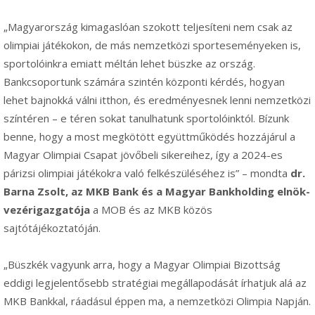
„Magyarország kimagaslóan szokott teljesíteni nem csak az
olimpiai játékokon, de más nemzetközi sporteseményeken is,
sportolóinkra emiatt méltán lehet büszke az ország.
Bankcsoportunk számára szintén központi kérdés, hogyan
lehet bajnokká válni itthon, és eredményesnek lenni nemzetközi
színtéren – e téren sokat tanulhatunk sportolóinktól. Bízunk
benne, hogy a most megkötött együttműködés hozzájárul a
Magyar Olimpiai Csapat jövőbeli sikereihez, így a 2024-es
párizsi olimpiai játékokra való felkészüléséhez is” – mondta
dr.
Barna Zsolt, az MKB Bank és a Magyar Bankholding elnök-
vezérigazgatója
a MOB és az MKB közös
sajtótájékoztatóján.
„Büszkék vagyunk arra, hogy a Magyar Olimpiai Bizottság
eddigi legjelentősebb stratégiai megállapodását írhatjuk alá az
MKB Bankkal, ráadásul éppen ma, a nemzetközi Olimpia Napján.