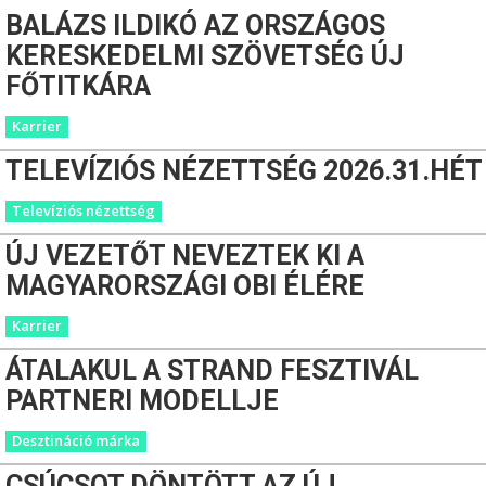
BALÁZS ILDIKÓ AZ ORSZÁGOS
KERESKEDELMI SZÖVETSÉG ÚJ
FŐTITKÁRA
Karrier
TELEVÍZIÓS NÉZETTSÉG 2026.31.HÉT
Televíziós nézettség
ÚJ VEZETŐT NEVEZTEK KI A
MAGYARORSZÁGI OBI ÉLÉRE
Karrier
ÁTALAKUL A STRAND FESZTIVÁL
PARTNERI MODELLJE
Desztináció márka
CSÚCSOT DÖNTÖTT AZ ÚJ