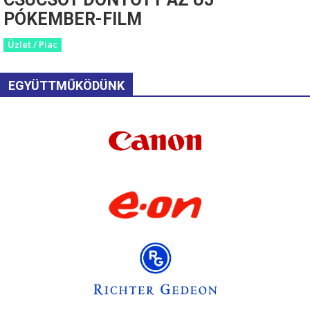
PÓKEMBER-FILM
Üzlet / Piac
EGYÜTTMŰKÖDÜNK