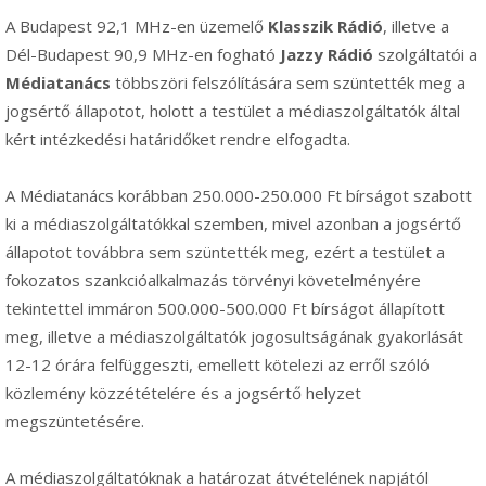
A Budapest 92,1 MHz-en üzemelő
Klasszik Rádió
, illetve a
Dél-Budapest 90,9 MHz-en fogható
Jazzy Rádió
szolgáltatói a
Médiatanács
többszöri felszólítására sem szüntették meg a
jogsértő állapotot, holott a testület a médiaszolgáltatók által
kért intézkedési határidőket rendre elfogadta.
A Médiatanács korábban 250.000-250.000 Ft bírságot szabott
ki a médiaszolgáltatókkal szemben, mivel azonban a jogsértő
állapotot továbbra sem szüntették meg, ezért a testület a
fokozatos szankcióalkalmazás törvényi követelményére
tekintettel immáron 500.000-500.000 Ft bírságot állapított
meg, illetve a médiaszolgáltatók jogosultságának gyakorlását
12-12 órára felfüggeszti, emellett kötelezi az erről szóló
közlemény közzétételére és a jogsértő helyzet
megszüntetésére.
A médiaszolgáltatóknak a határozat átvételének napjától