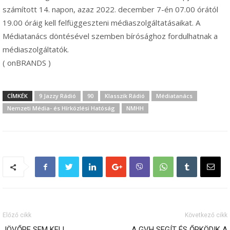
számított 14. napon, azaz 2022. december 7-én 07.00 órától
19.00 óráig kell felfüggeszteni médiaszolgáltatásaikat. A
Médiatanács döntésével szemben bírósághoz fordulhatnak a
médiaszolgáltatók.
( onBRANDS )
CÍMKÉK
9 Jazzy Rádió
90
Klasszik Rádió
Médiatanács
Nemzeti Média- és Hírközlési Hatóság
NMHH
Előző cikk
Következő cikk
JÖVŐRE SEM KELL
A GVH SEGÍT ÉS ŐRKÖDIK A