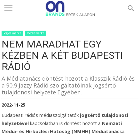
ONBRANDS
Jog és márka
Médiamárka
–
NEM MARADHAT EGY
KÉZBEN A KÉT BUDAPESTI
ÉRTÉK
RÁDIÓ
A Médiatanács döntést hozott a Klasszik Rádió és
a 90,9 Jazzy Rádió szolgáltatóinak jogsértő
ALAPON
tulajdonosi helyzete ügyében.
2022-11-25
Budapesti rádiós médiaszolgáltatók
jogsértő tulajdonosi
helyzetével
kapcsolatban is döntést hozott a
Nemzeti
Média- és Hírközlési Hatóság
(NMHH) Médiatanács
a.