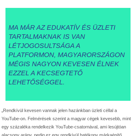
MA MÁR AZ EDUKATÍV ÉS ÜZLETI
TARTALMAKNAK IS VAN
LÉTJOGOSULTSÁGA A
PLATFORMON, MAGYARORSZÁGON
MÉGIS NAGYON KEVESEN ÉLNEK
EZZEL A KECSEGTETŐ
LEHETŐSÉGGEL.
„Rendkívül kevesen vannak jelen hazánkban üzleti céllal a
YouTube-on. Felmérések szerint a magyar cégek kevesebb, mint
egy százaléka rendelkezik YouTube-csatornával, ami lesújtóan
alacsony arány, pedig ez egy rendkívül hatékony márkaépítő