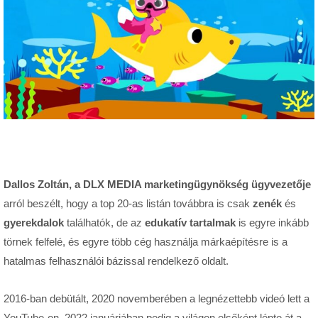
Dallos Zoltán, a DLX MEDIA marketingügynökség ügyvezetője
arról beszélt, hogy a top 20-as listán továbbra is csak
zenék
és
gyerekdalok
találhatók, de az
edukatív tartalmak
is egyre inkább
törnek felfelé, és egyre több cég használja márkaépítésre is a
hatalmas felhasználói bázissal rendelkező oldalt.
2016-ban debütált, 2020 novemberében a legnézettebb videó lett a
YouTube-on, 2022 januárjában pedig a világon elsőként lépte át a