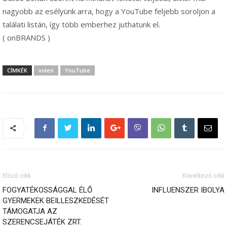
nagyobb az esélyünk arra, hogy a YouTube feljebb soroljon a
találati listán, így több emberhez juthatunk el.
( onBRANDS )
CÍMKÉK
videó
YouTube
Előző cikk
Következő cikk
FOGYATÉKOSSÁGGAL ÉLŐ
INFLUENSZER IBOLYA
GYERMEKEK BEILLESZKEDÉSÉT
TÁMOGATJA AZ
SZERENCSEJÁTÉK ZRT.