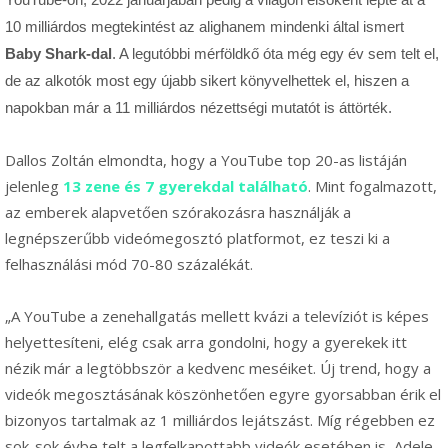
10 milliárdos megtekintést az alighanem mindenki által ismert
Baby Shark-dal
. A legutóbbi mérföldkő óta még egy év sem telt el,
de az alkotók most egy újabb sikert könyvelhettek el, hiszen a
napokban már a 11 milliárdos nézettségi mutatót is áttörték.
Dallos Zoltán elmondta, hogy a YouTube top 20-as listáján
jelenleg
13 zene és 7 gyerekdal található
. Mint fogalmazott,
az emberek alapvetően szórakozásra használják a
legnépszerűbb videómegosztó platformot, ez teszi ki a
felhasználási mód 70-80 százalékát.
„A YouTube a zenehallgatás mellett kvázi a televíziót is képes
helyettesíteni, elég csak arra gondolni, hogy a gyerekek itt
nézik már a legtöbbször a kedvenc meséiket. Új trend, hogy a
videók megosztásának köszönhetően egyre gyorsabban érik el
bizonyos tartalmak az 1 milliárdos lejátszást. Míg régebben ez
sok-sok évbe telt a legfelkapottabb videók esetében is, Adele