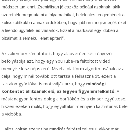
módszer tud lenni. Zseniálisan jó eszköz például azoknak, akik
szeretnék megmutatni a folyamataikat, betekintést engednének a
kulisszatitkokba annak érdekében, hogy jobban megismerjék őket
a leendő ügyfelek és vásárlók. Ezzel a márkával egy időben a
bizalmat is remekül lehet építeni”.
A szakember rámutatott, hogy alapvetően két tényező
befolyásolja azt, hogy egy YouTube-ra feltöltött videó
mennyire lesz népszerű. Mivel a platform algoritmusának az a
célja, hogy minél tovább ott tartsa a felhasználót, ezért a
tartalomgyártókat is motiválják arra, hogy
minőségi
kontentet állítsanak elő, az legyen figyelemfelkeltő.
A
másik nagyon fontos dolog a borítókép és a címsor együttese,
hiszen ezeken múlik, hogy egyáltalán mennyien kattintanak bele
a videóba.
Dallos Zoltán szerint ha mindkét feltétel teljesül, akkor már