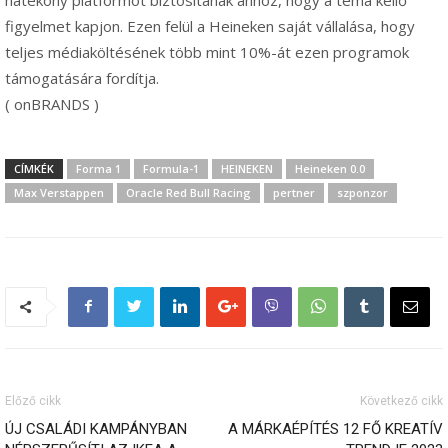
figyelmet kapjon. Ezen felül a Heineken saját vállalása, hogy
teljes médiaköltésének több mint 10%-át ezen programok
támogatására fordítja.
( onBRANDS )
CÍMKÉK
Forma 1
Formula-1
HEINEKEN
Heineken 0.0
Max Verstappen
Oracle Red Bull Racing
pertner
szponzor
Előző cikk
Következő cikk
ÚJ CSALÁDI KAMPÁNYBAN
A MÁRKAÉPÍTÉS 12 FŐ KREATÍV