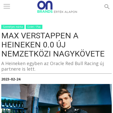
ONBRANDS
Személyes márka
Üzlet / Piac
–
MAX VERSTAPPEN A
HEINEKEN 0.0 ÚJ
ÉRTÉK
NEMZETKÖZI NAGYKÖVETE
A Heineken egyben az Oracle Red Bull Racing új
partnere is lett.
ALAPON
2023-02-24