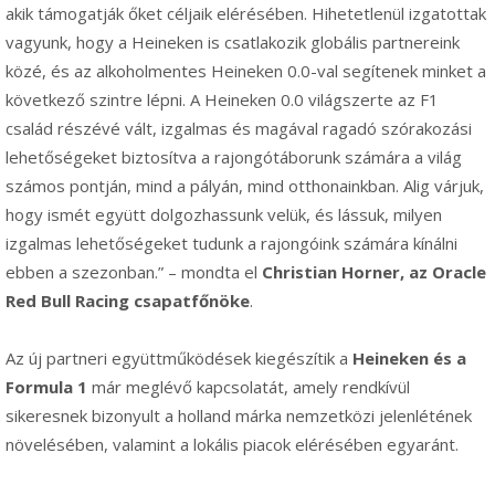
akik támogatják őket céljaik elérésében. Hihetetlenül izgatottak
vagyunk, hogy a Heineken is csatlakozik globális partnereink
közé, és az alkoholmentes Heineken 0.0-val segítenek minket a
következő szintre lépni. A Heineken 0.0 világszerte az F1
család részévé vált, izgalmas és magával ragadó szórakozási
lehetőségeket biztosítva a rajongótáborunk számára a világ
számos pontján, mind a pályán, mind otthonainkban. Alig várjuk,
hogy ismét együtt dolgozhassunk velük, és lássuk, milyen
izgalmas lehetőségeket tudunk a rajongóink számára kínálni
ebben a szezonban.” – mondta el
Christian Horner, az Oracle
Red Bull Racing csapatfőnöke
.
Az új partneri együttműködések kiegészítik a
Heineken és a
Formula 1
már meglévő kapcsolatát, amely rendkívül
sikeresnek bizonyult a holland márka nemzetközi jelenlétének
növelésében, valamint a lokális piacok elérésében egyaránt.