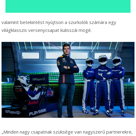
valamint betekintést nyújtson a szurkolók számára egy
világklasszis versenycsapat kulisszái mögé.
„Minden nagy csapatnak szüksége van nagyszerű partnerekre,