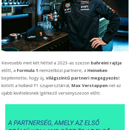
Kevesebb mint két héttel a 2023-as szezon
bahreini rajtja
előtt, a
Formula 1
nemzetközi partnere, a
Heineken
bejelentette, hogy új,
világszintű partneri megegyezés
t
kötött a holland F1 szupersztárral,
Max Verstappen
-nel az
újabb kivételesnek ígérkező versenyszezon előtt.
A PARTNERSÉG, AMELY AZ ELSŐ