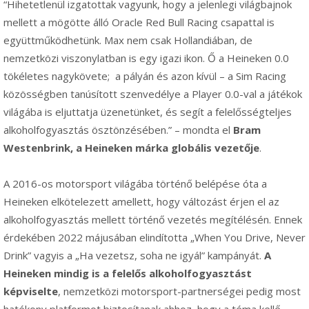
“Hihetetlenül izgatottak vagyunk, hogy a jelenlegi világbajnok
mellett a mögötte álló Oracle Red Bull Racing csapattal is
együttműködhetünk. Max nem csak Hollandiában, de
nemzetközi viszonylatban is egy igazi ikon. Ő a Heineken 0.0
tökéletes nagykövete; a pályán és azon kívül – a Sim Racing
közösségben tanúsított szenvedélye a Player 0.0-val a játékok
világába is eljuttatja üzenetünket, és segít a felelősségteljes
alkoholfogyasztás ösztönzésében.” – mondta el
Bram
Westenbrink, a Heineken márka globális vezetője
.
A 2016-os motorsport világába történő belépése óta a
Heineken elkötelezett amellett, hogy változást érjen el az
alkoholfogyasztás mellett történő vezetés megítélésén. Ennek
érdekében 2022 májusában elindította „When You Drive, Never
Drink” vagyis a „Ha vezetsz, soha ne igyál” kampányát.
A
Heineken mindig is a felelős alkoholfogyasztást
képviselte
, nemzetközi motorsport-partnerségei pedig most
hatékony platformot biztosítanak ahhoz, hogy a téma kellő