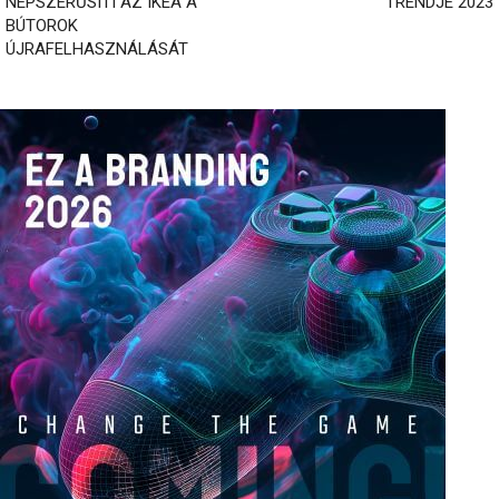
NÉPSZERŰSÍTI AZ IKEA A
TRENDJE 2023
BÚTOROK
ÚJRAFELHASZNÁLÁSÁT