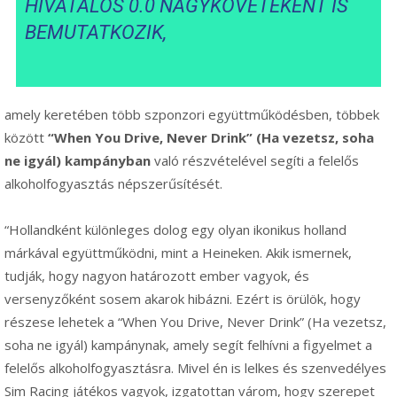
HIVATALOS 0.0 NAGYKÖVETEKÉNT IS
BEMUTATKOZIK,
amely keretében több szponzori együttműködésben, többek
között
“When You Drive, Never Drink” (Ha vezetsz, soha
ne igyál)
kampányban
való részvételével segíti a felelős
alkoholfogyasztás népszerűsítését.
“Hollandként különleges dolog egy olyan ikonikus holland
márkával együttműködni, mint a Heineken. Akik ismernek,
tudják, hogy nagyon határozott ember vagyok, és
versenyzőként sosem akarok hibázni. Ezért is örülök, hogy
részese lehetek a “When You Drive, Never Drink” (Ha vezetsz,
soha ne igyál) kampánynak, amely segít felhívni a figyelmet a
felelős alkoholfogyasztásra. Mivel én is lelkes és szenvedélyes
Sim Racing játékos vagyok, izgatottan várom, hogy szerepet