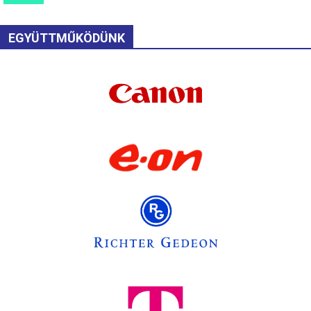
EGYÜTTMŰKÖDÜNK