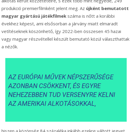
alkotás került közzétételre, s ezek több mint negyede, 249
produkció premierfilmként jelent meg. Az
újként bemutatott
magyar gyártású játékfilmek
száma is nőtt a korábbi
évekhez képest, ami elsősorban a járvány miatt elmaradt
vetítéseknek köszönhető, így 2022-ben összesen 45 hazai
vagy magyar részvétellel készült bemutató közül választhattak
a nézők.
AZ EURÓPAI MŰVEK NÉPSZERŰSÉGE
AZONBAN CSÖKKENT, ÉS EGYRE
NEHEZEBBEN TUD VERSENYRE KELNI
AZ AMERIKAI ALKOTÁSOKKAL,
hiszen a közönség 84 százaléka inkább ezekre váltott jegyet.