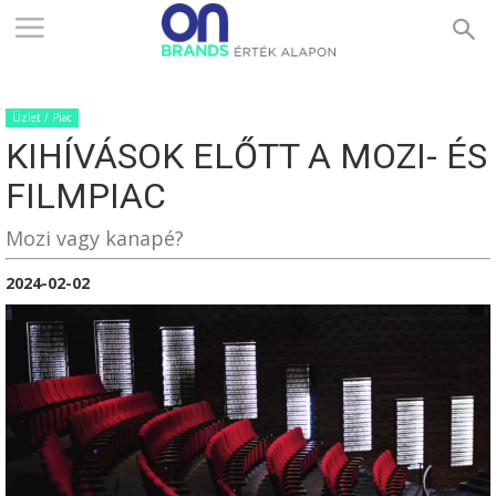
ONBRANDS
Üzlet / Piac
–
KIHÍVÁSOK ELŐTT A MOZI- ÉS
FILMPIAC
ÉRTÉK
Mozi vagy kanapé?
2024-02-02
ALAPON