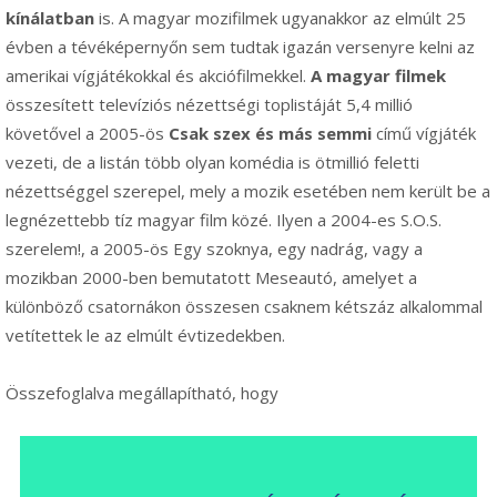
kínálatban
is. A magyar mozifilmek ugyanakkor az elmúlt 25
évben a tévéképernyőn sem tudtak igazán versenyre kelni az
amerikai vígjátékokkal és akciófilmekkel.
A magyar filmek
összesített televíziós nézettségi toplistáját 5,4 millió
követővel a 2005-ös
Csak szex és más semmi
című vígjáték
vezeti, de a listán több olyan komédia is ötmillió feletti
nézettséggel szerepel, mely a mozik esetében nem került be a
legnézettebb tíz magyar film közé. Ilyen a 2004-es S.O.S.
szerelem!, a 2005-ös Egy szoknya, egy nadrág, vagy a
mozikban 2000-ben bemutatott Meseautó, amelyet a
különböző csatornákon összesen csaknem kétszáz alkalommal
vetítettek le az elmúlt évtizedekben.
Összefoglalva megállapítható, hogy