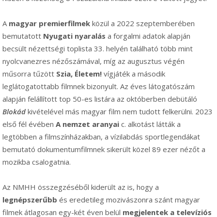
A
magyar premierfilmek
közül a 2022 szeptemberében
bemutatott
Nyugati nyaralás
a forgalmi adatok alapján
becsült nézettségi toplista 33. helyén található több mint
nyolcvanezres nézőszámával, míg az augusztus végén
műsorra tűzött
Szia, Életem!
vígjáték a második
leglátogatottabb filmnek bizonyult. Az éves látogatószám
alapján felállított top 50-es listára az októberben debütáló
Blokád
kivételével más magyar film nem tudott felkerülni. 2023
első fél évében
A nemzet aranyai
c. alkotást látták a
legtöbben a filmszínházakban, a vízilabdás sportlegendákat
bemutató dokumentumfilmnek sikerült közel 89 ezer nézőt a
mozikba csalogatnia.
Az NMHH összegzéséből kiderült az is, hogy a
legnépszerűbb
és eredetileg mozivászonra szánt magyar
filmek átlagosan egy-két éven belül
megjelentek a televíziós