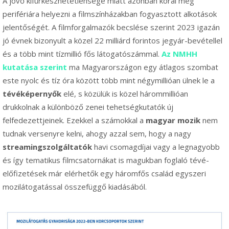
A jövő kifürkészhetetlensége miatt azonban korai még
perifériára helyezni a filmszínházakban fogyasztott alkotások
jelentőségét. A filmforgalmazók becslése szerint 2023 igazán
jó évnek bizonyult a közel 22 milliárd forintos jegyár-bevétellel
és a több mint tízmillió fős látogatószámmal.
Az NMHH
kutatása szerint
ma Magyarországon egy átlagos szombat
este nyolc és tíz óra között több mint négymillióan ülnek le a
tévéképernyők
elé, s közülük is közel hárommillióan
drukkolnak a különböző zenei tehetségkutatók új
felfedezettjeinek. Ezekkel a számokkal a
magyar mozik
nem
tudnak versenyre kelni, ahogy azzal sem, hogy a nagy
streamingszolgáltatók
havi csomagdíjai vagy a legnagyobb
és így tematikus filmcsatornákat is magukban foglaló tévé-
előfizetések már elérhetők egy háromfős család egyszeri
mozilátogatással összefüggő kiadásából.