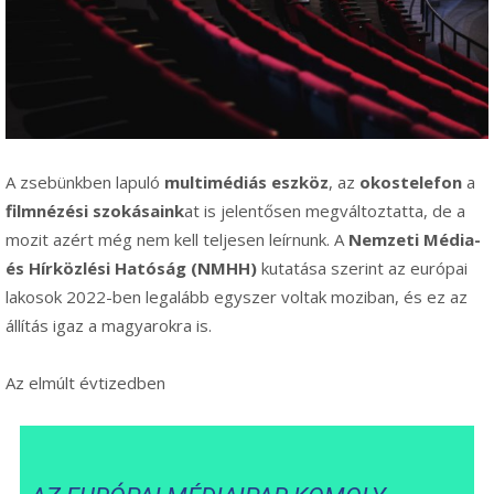
A zsebünkben lapuló
multimédiás eszköz
, az
okostelefon
a
filmnézési szokásaink
at is jelentősen megváltoztatta, de a
mozit azért még nem kell teljesen leírnunk. A
Nemzeti Média-
és Hírközlési Hatóság (NMHH)
kutatása szerint az európai
lakosok 2022-ben legalább egyszer voltak moziban, és ez az
állítás igaz a magyarokra is.
Az elmúlt évtizedben