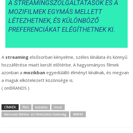
A STREAMINGSZOLGÁLTATÁSOK ÉS A
MOZIFILMEK EGYMÁS MELLETT
LÉTEZHETNEK, ÉS KÜLÖNBÖZŐ
PREFERENCIÁKAT ELÉGÍTHETNEK KI.
A
streaming
elsősorban kényelme, széles kínálata és könnyű
hozzáférése miatt került előtérbe. A hagyományos filmek
azonban a
mozikban
egyedülálló élményt kínálnak, és megvan
a maguk elkötelezett közönsége is.
( onBRANDS )
CÍMKÉK
film
kutatás
mozi
Nemzeti Média- és Hírközlési Hatóság
NMHH