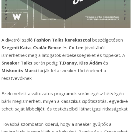
A divatról szóló
Fashion Talks kerekasztal
beszélgetésen
Szegedi Kata
,
Csalár Bence
és
Co Lee
jóvoltából
ismerhetnek meg a látogatók érdekességeket és tippeket. A
Sneaker Talks
során pedig
T.Danny
,
Kiss Ádám
és
Miskovits Marci
tárják fel a sneaker történelmet a
résztvevőknek.
Ezek mellett a változatos programok során egész hétvégén
bárki megismerheti, milyen a klasszikus cipőtisztítás, egyedivé
teheti saját lábbelijét, és testközelből láthat igazi ritkaságokat.
Továbbá szombaton kiderül, hogy a sneaker gyűjtők a
kosárpályán is megállják-e a helyüket. Bazska és a Grosbasket