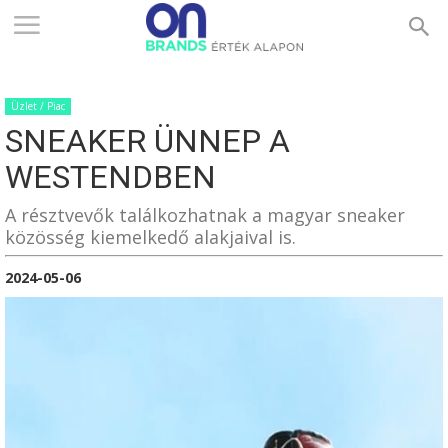
ONBRANDS
Üzlet / Piac
–
SNEAKER ÜNNEP A
WESTENDBEN
ÉRTÉK
A résztvevők találkozhatnak a magyar sneaker
közösség kiemelkedő alakjaival is.
2024-05-06
ALAPON