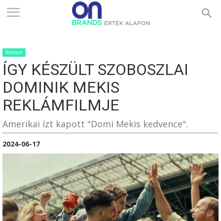
ONBRANDS
Reklám
–
ÍGY KÉSZÜLT SZOBOSZLAI
DOMINIK MEKIS
ÉRTÉK
REKLÁMFILMJE
Amerikai ízt kapott "Domi Mekis kedvence".
ALAPON
2024-06-17