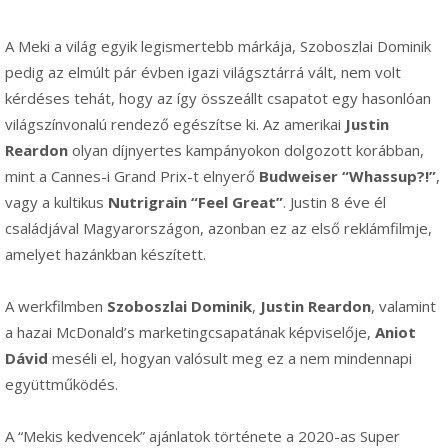
A Meki a világ egyik legismertebb márkája, Szoboszlai Dominik
pedig az elmúlt pár évben igazi világsztárrá vált, nem volt
kérdéses tehát, hogy az így összeállt csapatot egy hasonlóan
világszínvonalú rendező egészítse ki. Az amerikai
Justin
Reardon
olyan díjnyertes kampányokon dolgozott korábban,
mint a Cannes-i Grand Prix-t elnyerő
Budweiser “Whassup?!”
,
vagy a kultikus
Nutrigrain “Feel Great”
. Justin 8 éve él
családjával Magyarországon, azonban ez az első reklámfilmje,
amelyet hazánkban készített.
A werkfilmben
Szoboszlai Dominik
,
Justin Reardon
, valamint
a hazai McDonald’s marketingcsapatának képviselője,
Aniot
Dávid
meséli el, hogyan valósult meg ez a nem mindennapi
együttműködés.
A “Mekis kedvencek” ajánlatok története a 2020-as Super