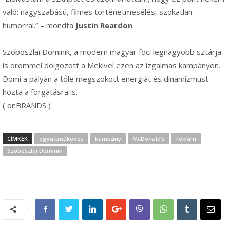
való: nagyszabású, filmes történetmesélés, szokatlan
humorral.” – mondta
Justin
Reardon
.
Szoboszlai Dominik, a modern magyar foci legnagyobb sztárja
is örömmel dolgozott a Mekivel ezen az izgalmas kampányon.
Domi a pályán a tőle megszokott energiát és dinamizmust
hozta a forgatásra is.
( onBRANDS )
CÍMKÉK
együttműködés
kampány
McDonald’s
reklám
Szoboszlai Dominik