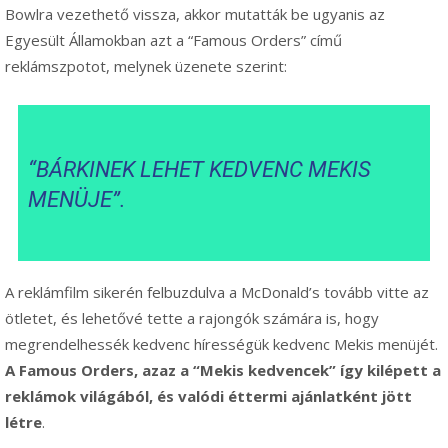
Bowlra vezethető vissza, akkor mutatták be ugyanis az
Egyesült Államokban azt a “Famous Orders” című
reklámszpotot, melynek üzenete szerint:
“BÁRKINEK LEHET KEDVENC MEKIS
MENÜJE”.
A reklámfilm sikerén felbuzdulva a McDonald’s tovább vitte az
ötletet, és lehetővé tette a rajongók számára is, hogy
megrendelhessék kedvenc hírességük kedvenc Mekis menüjét.
A Famous Orders, azaz a “Mekis kedvencek” így kilépett a
reklámok világából, és valódi éttermi ajánlatként jött
létre
.