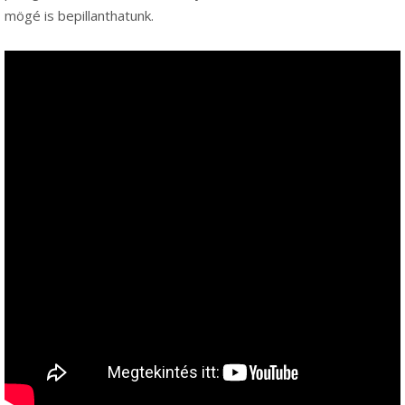
mögé is bepillanthatunk.