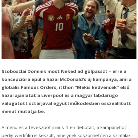
Szoboszlai Dominik most Neked ad gólpasszt – erre a
koncepcióra épül a hazai McDonald’s új kampánya, ami a
globális Famous Orders, itthon ”Mekis kedvencek” első
hazai ajánlatát a Liverpool és a magyar labdarúgó
válogatott sztárjával együttműködésben összeállított
menüt mutatja be.
A menü és a tévészpot június 4-én debütált, a kampányhoz
pedig werkfilm is készült, amelynek köszönhetően a színfalak