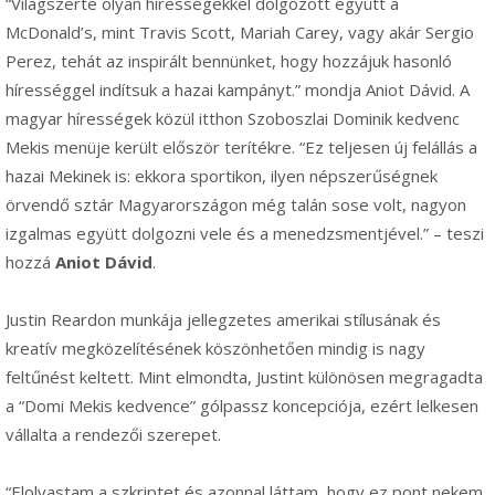
“Világszerte olyan hírességekkel dolgozott együtt a
McDonald’s, mint Travis Scott, Mariah Carey, vagy akár Sergio
Perez, tehát az inspirált bennünket, hogy hozzájuk hasonló
hírességgel indítsuk a hazai kampányt.” mondja Aniot Dávid. A
magyar hírességek közül itthon Szoboszlai Dominik kedvenc
Mekis menüje került először terítékre. “Ez teljesen új felállás a
hazai Mekinek is: ekkora sportikon, ilyen népszerűségnek
örvendő sztár Magyarországon még talán sose volt, nagyon
izgalmas együtt dolgozni vele és a menedzsmentjével.” – teszi
hozzá
Aniot Dávid
.
Justin Reardon munkája jellegzetes amerikai stílusának és
kreatív megközelítésének köszönhetően mindig is nagy
feltűnést keltett. Mint elmondta, Justint különösen megragadta
a “Domi Mekis kedvence” gólpassz koncepciója, ezért lelkesen
vállalta a rendezői szerepet.
“Elolvastam a szkriptet és azonnal láttam, hogy ez pont nekem