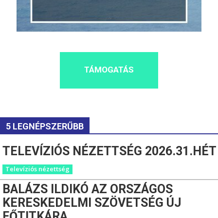
TÁMOGATÁS
5 LEGNÉPSZERŰBB
TELEVÍZIÓS NÉZETTSÉG 2026.31.HÉT
Televíziós nézettség
BALÁZS ILDIKÓ AZ ORSZÁGOS
KERESKEDELMI SZÖVETSÉG ÚJ
FŐTITKÁRA