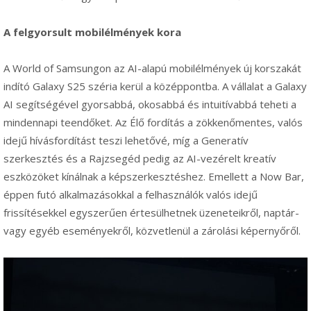
A felgyorsult mobilélmények kora
A World of Samsungon az AI-alapú mobilélmények új korszakát
indító Galaxy S25 széria kerül a középpontba. A vállalat a Galaxy
AI segítségével gyorsabbá, okosabbá és intuitívabbá teheti a
mindennapi teendőket. Az Élő fordítás a zökkenőmentes, valós
idejű hívásfordítást teszi lehetővé, míg a Generatív
szerkesztés és a Rajzsegéd pedig az AI-vezérelt kreatív
eszközöket kínálnak a képszerkesztéshez. Emellett a Now Bar,
éppen futó alkalmazásokkal a felhasználók valós idejű
frissítésekkel egyszerűen értesülhetnek üzeneteikről, naptár-
vagy egyéb eseményekről, közvetlenül a zárolási képernyőről.