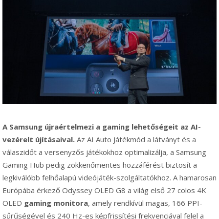
A Samsung újraértelmezi a gaming lehetőségeit az AI-
vezérelt újításaival.
Az AI Auto Játékmód a látványt és a
válaszidőt a versenyzős játékokhoz optimalizálja, a Samsung
Gaming Hub pedig zökkenőmentes hozzáférést biztosít a
legkiválóbb felhőalapú videójáték-szolgáltatókhoz. A hamarosan
Európába érkező Odyssey OLED G8 a világ első 27 colos 4K
OLED
gaming monitora
, amely rendkívül magas, 166 PPI-
sűrűségével és 240 Hz-es képfrissítési frekvenciával felel a