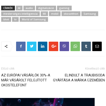
CÍMKÉK
AI
audio
digitalizáció
gaming
mesterséges intelligencia
MI
mobil
okosotthon
Samsung
tévé
tv
World of Samsung
Előző cikk
Következő cikk
AZ EURÓPAI VÁSÁRLÓK 30%-A
ELINDULT A TRAUBISODA
MÁR VÁSÁROLT FELÚJÍTOTT
GYÁRTÁSA A MÁRKA ÜZEMÉBEN
OKOSTELEFONT