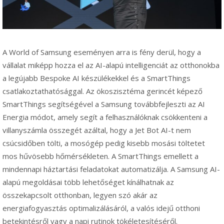
A World of Samsung eseményen arra is fény derül, hogy a
vállalat miképp hozza el az AI-alapú intelligenciát az otthonokba
a legújabb Bespoke AI készülékekkel és a SmartThings
csatlakoztathatósággal. Az ökoszisztéma gerincét képező
SmartThings segítségével a Samsung továbbfejleszti az AI
Energia módot, amely segít a felhasználóknak csökkenteni a
villanyszámla összegét azáltal, hogy a Jet Bot AI-t nem
csúcsidőben tölti, a mosógép pedig kisebb mosási töltetet
mos hűvösebb hőmérsékleten. A SmartThings emellett a
mindennapi háztartási feladatokat automatizálja. A Samsung AI-
alapú megoldásai több lehetőséget kínálhatnak az
összekapcsolt otthonban, legyen szó akár az
energiafogyasztás optimalizálásáról, a valós idejű otthoni
betekintésről vagy a napi rutinok tökéletesítéséről.