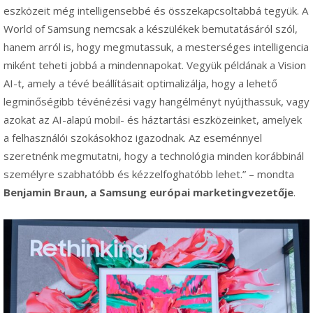
eszközeit még intelligensebbé és összekapcsoltabbá tegyük. A
World of Samsung nemcsak a készülékek bemutatásáról szól,
hanem arról is, hogy megmutassuk, a mesterséges intelligencia
miként teheti jobbá a mindennapokat. Vegyük példának a Vision
AI-t, amely a tévé beállításait optimalizálja, hogy a lehető
legminőségibb tévénézési vagy hangélményt nyújthassuk, vagy
azokat az AI-alapú mobil- és háztartási eszközeinket, amelyek
a felhasználói szokásokhoz igazodnak. Az eseménnyel
szeretnénk megmutatni, hogy a technológia minden korábbinál
személyre szabhatóbb és kézzelfoghatóbb lehet.” – mondta
Benjamin Braun, a Samsung európai marketingvezetője
.