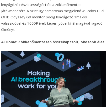
lenyűgöző részletességért és a zökkenőmentes
játékmenetért. A szintúgy hamarosan megjelenő 49 colos Dual
QHD Odyssey G9 monitor pedig lenyűgöző 1ms-os
válaszidővel és 1000R ívelt képernyővel kínál magával ragadó
élményt.
AI Home: Zökkenőmentesen összekapcsolt, okosabb élet