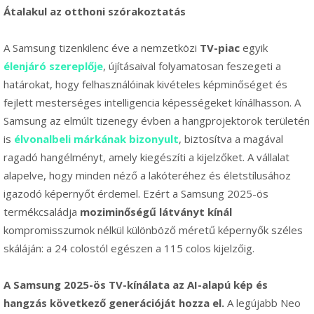
Átalakul az otthoni szórakoztatás
A Samsung tizenkilenc éve a nemzetközi
TV-piac
egyik
élenjáró szereplője
, újításaival folyamatosan feszegeti a
határokat, hogy felhasználóinak kivételes képminőséget és
fejlett mesterséges intelligencia képességeket kínálhasson. A
Samsung az elmúlt tizenegy évben a hangprojektorok területén
is
élvonalbeli márkának bizonyult
, biztosítva a magával
ragadó hangélményt, amely kiegészíti a kijelzőket. A vállalat
alapelve, hogy minden néző a lakóteréhez és életstílusához
igazodó képernyőt érdemel. Ezért a Samsung 2025-ös
termékcsaládja
moziminőségű látványt kínál
kompromisszumok nélkül különböző méretű képernyők széles
skáláján: a 24 colostól egészen a 115 colos kijelzőig.
A Samsung 2025-ös TV-kínálata az AI-alapú kép és
hangzás következő generációját hozza el.
A legújabb Neo