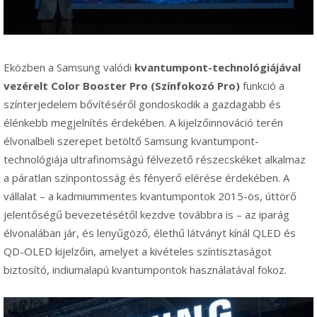
Eközben a Samsung valódi
kvantumpont-technológiájával
vezérelt Color Booster Pro (Színfokozó Pro)
funkció a
színterjedelem bővítéséről gondoskodik a gazdagabb és
élénkebb megjelnítés érdekében. A kijelzőinnováció terén
élvonalbeli szerepet betöltő Samsung kvantumpont-
technológiája ultrafinomságú félvezető részecskéket alkalmaz
a páratlan színpontosság és fényerő elérése érdekében. A
vállalat – a kadmiummentes kvantumpontok 2015-ös, úttörő
jelentőségű bevezetésétől kezdve továbbra is – az iparág
élvonalában jár, és lenyűgöző, élethű látványt kínál QLED és
QD-OLED kijelzőin, amelyet a kivételes színtisztaságot
biztosító, indiumalapú kvantumpontok használatával fokoz.