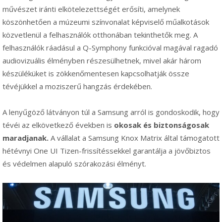
művészet iránti elkötelezettségét erősíti, amelynek
köszönhetően a múzeumi színvonalat képviselő műalkotások
közvetlenül a felhasználók otthonában tekinthetők meg. A
felhasználók ráadásul a Q-Symphony funkcióval magával ragadó
audiovizuális élményben részesülhetnek, mivel akár három
készüléküket is zökkenőmentesen kapcsolhatják össze
tévéjükkel a moziszerű hangzás érdekében.
A lenyűgöző látványon túl a Samsung arról is gondoskodik, hogy
tévéi az elkövetkező években is
okosak és biztonságosak
maradjanak.
A vállalat a Samsung Knox Matrix által támogatott
hétévnyi One UI Tizen-frissítéssekkel garantálja a jövőbiztos
és védelmen alapuló szórakozási élményt.