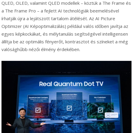
QLED, OLED, valamint QLED modellek – köztük a The Frame és
a The Frame Pro – a fejlett AI technológiák beemelésével
írhatják újra a lejátszott tartalom átélését. Az AI Picture
Optimizer (AI Képoptimalizálás) például valós időben javítja az
egyes képkockákat, és mélytanulás segítségével intelligensen
állítja be az optimális fényerőt, kontrasztot és színeket a még
valósághűbb nézői élmény érdekében.