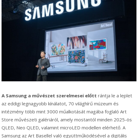
A Samsung a művészet szerelmesei előtt
rántja le a leplet
az eddigi legnagyobb kínálatot, 70 világhírű múzeum és
intézmény több mint 3000 műalkotását magába foglaló Art
Store művészeti galériáról, amely mostantól minden 2025-ös
QLED, Neo QLED, valamint microLED modellen elérhető. A
Samsung az Art Basellel való együttműködésével a digitális