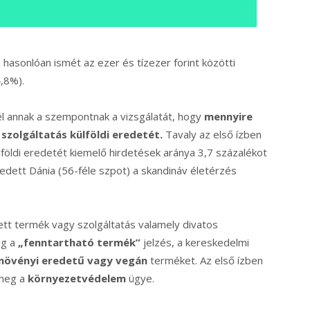
hasonlóan ismét az ezer és tízezer forint közötti
4,8%).
 annak a szempontnak a vizsgálatát, hogy
mennyire
zolgáltatás külföldi eredetét.
Tavaly az első ízben
öldi eredetét kiemelő hirdetések aránya 3,7 százalékot
kedett Dánia (56-féle szpot) a skandináv életérzés
ett termék vagy szolgáltatás valamely divatos
eg a
„fenntartható termék”
jelzés, a kereskedelmi
növényi eredetű vagy vegán
terméket. Az első ízben
 meg a
környezetvédelem
ügye.