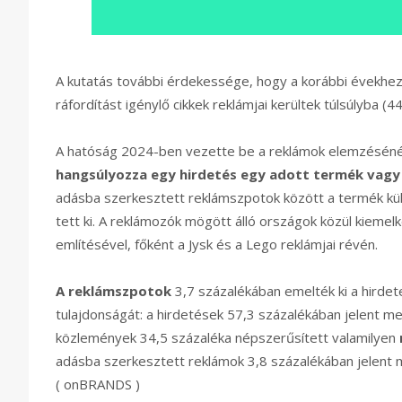
A kutatás további érdekessége, hogy a korábbi évekhez 
ráfordítást igénylő cikkek reklámjai kerültek túlsúlyba (4
A hatóság 2024-ben vezette be a reklámok elemzésénél
hangsúlyozza egy hirdetés egy adott termék vagy s
adásba szerkesztett reklámszpotok között a termék külf
tett ki. A reklámozók mögött álló országok közül kiemel
említésével, főként a Jysk és a Lego reklámjai révén.
A reklámszpotok
3,7 százalékában emelték ki a hirdet
tulajdonságát: a hirdetések 57,3 százalékában jelent m
közlemények 34,5 százaléka népszerűsített valamilyen
adásba szerkesztett reklámok 3,8 százalékában jelent
( onBRANDS )