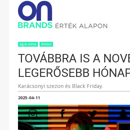
ONBRAND
–
Jog és márka
Reklám
TOVÁBBRA IS A NOV
ÉRTÉK
LEGERŐSEBB HÓNAP
ALAPON
Karácsonyi szezon és Black Friday.
2025-04-11