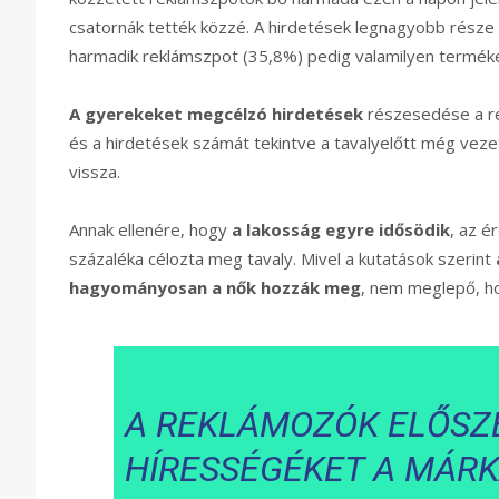
csatornák tették közzé. A hirdetések legnagyobb része 
harmadik reklámszpot (35,8%) pedig valamilyen terméke
A gyerekeket megcélzó hirdetések
részesedése a re
és a hirdetések számát tekintve a tavalyelőtt még veze
vissza.
Annak ellenére, hogy
a lakosság egyre idősödik
, az é
százaléka célozta meg tavaly. Mivel a kutatások szerint
hagyományosan a nők hozzák meg
, nem meglepő, ho
A REKLÁMOZÓK ELŐSZ
HÍRESSÉGÉKET A MÁRK