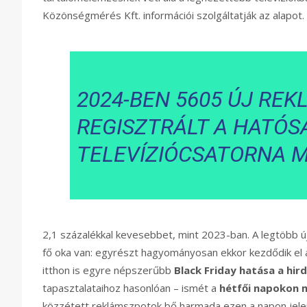
Közönségmérés Kft. információi szolgáltatják az alapot.
2024-BEN 5605 ÚJ RE
REGISZTRÁLT A HATÓS
TELEVÍZIÓCSATORNA 
2,1 százalékkal kevesebbet, mint 2023-ban. A legtöbb új
fő oka van: egyrészt hagyományosan ekkor kezdődik el
itthon is egyre népszerűbb
Black Friday hatása a hir
tapasztalataihoz hasonlóan – ismét a
hétfői napokon m
közzétett reklámszpotok bő harmada ezen a napon jele