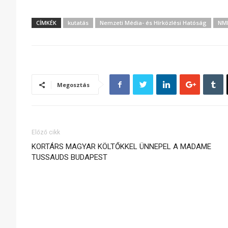
CÍMKÉK
kutatás
Nemzeti Média- és Hírközlési Hatóság
NM
Megosztás
Előző cikk
KORTÁRS MAGYAR KÖLTŐKKEL ÜNNEPEL A MADAME
TUSSAUDS BUDAPEST