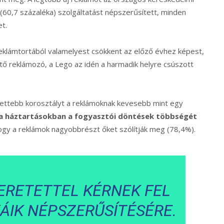
(60,7 százaléka) szolgáltatást népszerűsített, minden
t.
klámtortából valamelyest csökkent az előző évhez képest,
tő reklámozó, a Lego az idén a harmadik helyre csúszott
rettebb korosztályt a reklámoknak kevesebb mint egy
a háztartásokban a fogyasztói döntések többségét
gy a reklámok nagyobbrészt őket szólítják meg (78,4%).
ERETETTEL KÉRNEK FEL
ÁIK NÉPSZERŰSÍTÉSÉRE.