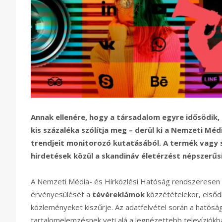
Annak ellenére, hogy a társadalom egyre idősödik,
kis százaléka szólítja meg – derül ki a Nemzeti Méd
trendjeit monitorozó kutatásából. A termék vagy 
hirdetések közül a skandináv életérzést népszerű
A Nemzeti Média- és Hírközlési Hatóság rendszeresen 
érvényesülését a
tévéreklámok
közzétételekor, elsődl
közleményeket kiszűrje. Az adatfelvétel során a hatós
tartalomelemzésnek veti alá a legnézettebb televíziókb