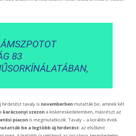
KLÁMSZPOTOT
ÁG 83
MŰSORKÍNÁLATÁBAN,
 hirdetést tavaly is
novemberben
mutatták be, aminek két
 a
karácsonyi szezon
a kiskereskedelemben, másrészt az
detési piacon
is megmutatkozik. Tavaly – a korábbi évek
utatták be a legtöbb új hirdetést
: az elsőként
nt meg. A legtöbb új reklámot az országos kereskedelmi