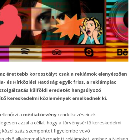
 az érettebb korosztályt csak a reklámok elenyészően
ia- és Hírközlési Hatóság egyik friss, a reklámpiac
szolgáltatás külföldi eredetét hangsúlyozó
sítő kereskedelmi közlemények emelkednek ki.
ellenőrzi a
médiatörvény
rendelkezéseinek
egesen azzal a céllal, hogy a törvénysértő kereskedelmi
ág közel száz szempontot figyelembe vevő
an első alkalommal közreadott reklámokat, amihez a Nielsen