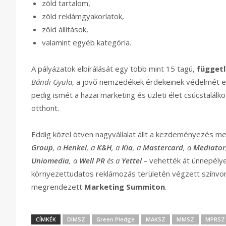
zöld tartalom,
zöld reklámgyakorlatok,
zöld állítások,
valamint egyéb kategória.
A pályázatok elbírálását egy több mint 15 tagú,
függet
Bándi Gyula
, a jövő nemzedékek érdekeinek védelmét e
pedig ismét a hazai marketing és üzleti élet csúcstalálk
otthont.
Eddig közel ötven nagyvállalat állt a kezdeményezés me
Group
, a
Henkel
, a
K&H
, a
Kia
, a
Mastercard
, a
Mediator
Uniomedia
, a
Well PR
és a
Yettel
–
vehették át ünnepélye
környezettudatos reklámozás területén végzett színvo
megrendezett
Marketing Summiton
.
CÍMKÉK
DIMSZ
Green Pledge
MAKSZ
MMSZ
MPRSZ