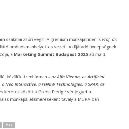
len
szakmai zsűri végzi. A grémium munkáját idén is
Prof. dr.
llátó ombudsmanhelyettes vezeti. A díjátadó ünnepségnek
ozója, a
Marketing Summit Budapest 2025
ad majd
llé, közülük tizenhárman –
az
Alfa Vienna
, az
Artificial
, a
Neo Interactive
, a
reNEW Technologies
, a
SPAR
, az
s keretek között a Green Pledge védjegyet a
nalas munkájuk elismeréseként tavaly a MÜPA-ban
ÖRT