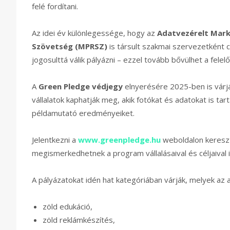
felé fordítani.
Az idei év különlegessége, hogy az
Adatvezérelt Mark
Szövetség (MPRSZ)
is társult szakmai szervezetként 
jogosulttá válik pályázni – ezzel tovább bővülhet a fele
A
Green Pledge védjegy
elnyerésére 2025-ben is várjá
vállalatok kaphatják meg, akik fotókat és adatokat is ta
példamutató eredményeiket.
Jelentkezni a
www.greenpledge.hu
weboldalon kereszt
megismerkedhetnek a program vállalásaival és céljaival i
A pályázatokat idén hat kategóriában várják, melyek az a
zöld edukáció,
zöld reklámkészítés,