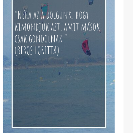
“Néha az a dolgunk, hogy
kimondjuk azt, amit mások
csak gondolnak.”
(BEROS LORETTA)