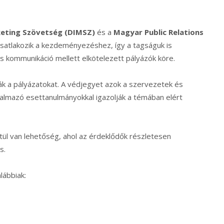
eting Szövetség (DIMSZ)
és a
Magyar Public Relations
csatlakozik a kezdeményezéshez, így a tagságuk is
lős kommunikáció mellett elkötelezett pályázók köre.
k a pályázatokat. A védjegyet azok a szervezetek és
rtalmazó esettanulmányokkal igazolják a témában elért
ül van lehetőség, ahol az érdeklődők részletesen
s.
lábbiak: