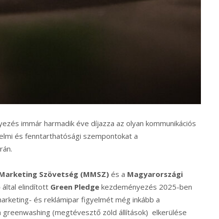
nyezés immár harmadik éve díjazza az olyan kommunikációs
delmi és fenntarthatósági szempontokat a
rán.
Marketing Szövetség (MMSZ)
és a
Magyarországi
)
által elindított
Green Pledge
kezdeményezés 2025-ben
 marketing- és reklámipar figyelmét még inkább a
 greenwashing (megtévesztő zöld állítások) elkerülése