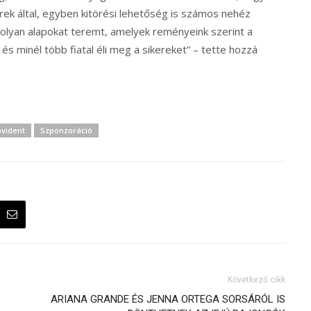
rek által, egyben kitörési lehetőség is számos nehéz
 olyan alapokat teremt, amelyek reményeink szerint a
minél több fiatal éli meg a sikereket” – tette hozzá
ovident
Szponzoráció
Következő cikk
ARIANA GRANDE ÉS JENNA ORTEGA SORSÁRÓL IS