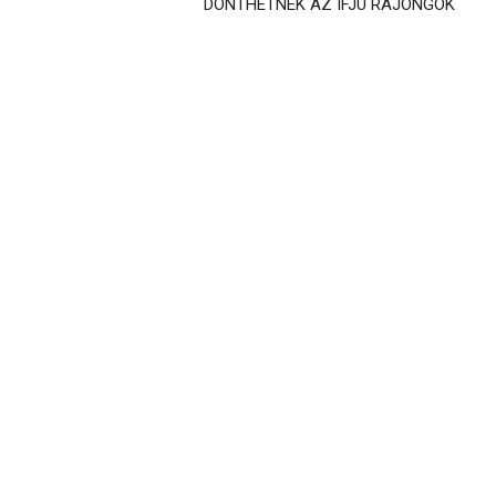
DÖNTHETNEK AZ IFJÚ RAJONGÓK