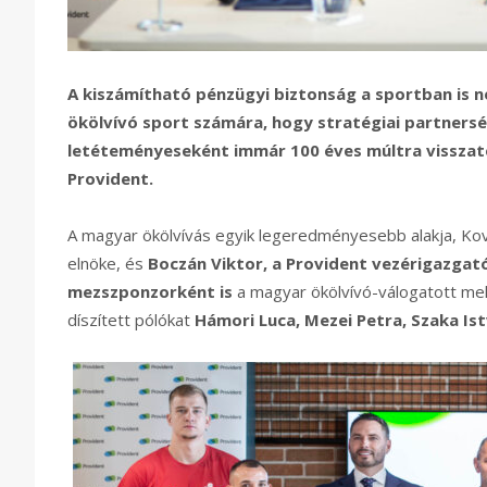
A kiszámítható pénzügyi biztonság a sportban is né
ökölvívó sport számára, hogy stratégiai partnersé
letéteményeseként immár 100 éves múltra visszat
Provident.
A magyar ökölvívás egyik legeredményesebb alakja, Ko
elnöke, és
Boczán Viktor, a Provident vezérigazgat
mezszponzorként is
a magyar ökölvívó-válogatott mellé
díszített pólókat
Hámori Luca, Mezei Petra, Szaka Is