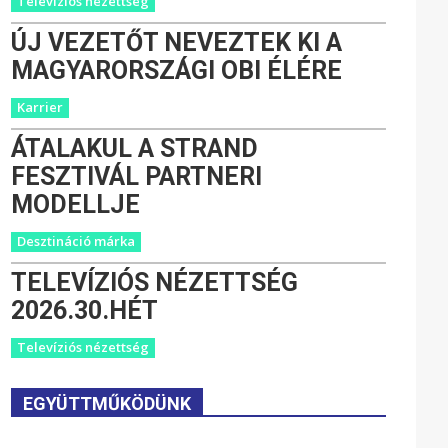
Televíziós nézettség
ÚJ VEZETŐT NEVEZTEK KI A
MAGYARORSZÁGI OBI ÉLÉRE
Karrier
ÁTALAKUL A STRAND
FESZTIVÁL PARTNERI
MODELLJE
Desztináció márka
TELEVÍZIÓS NÉZETTSÉG
2026.30.HÉT
Televíziós nézettség
EGYÜTTMŰKÖDÜNK