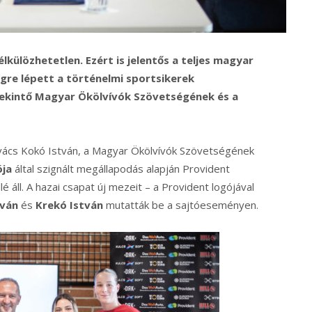
lkülözhetetlen. Ezért is jelentős a teljes magyar
gre lépett a történelmi sportsikerek
ekintő Magyar Ökölvívók Szövetségének és a
vács Kokó István, a Magyar Ökölvívók Szövetségének
ója
által szignált megállapodás alapján Provident
 áll. A hazai csapat új mezeit – a Provident logójával
tván
és
Krekó István
mutatták be a sajtóeseményen.