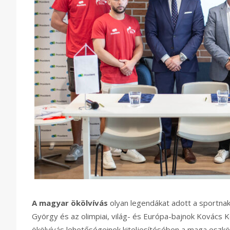
A magyar ökölvívás
olyan legendákat adott a sportnak,
György és az olimpiai, világ- és Európa-bajnok Kovács K
ökölvívás lehetőségeinek kiteljesítésében a maga eszköz