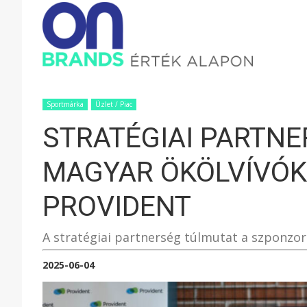
ONBRAND
–
Sportmárka
Üzlet / Piac
STRATÉGIAI PARTNE
ÉRTÉK
MAGYAR ÖKÖLVÍVÓK
ALAPON
PROVIDENT
A stratégiai partnerség túlmutat a szponzo
2025-06-04