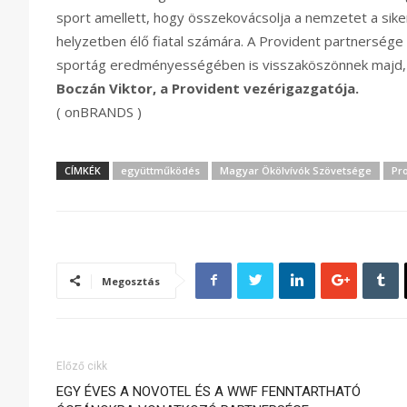
sport amellett, hogy összekovácsolja a nemzetet a sike
helyzetben élő fiatal számára. A Provident partnersége
sportág eredményességében is visszaköszönnek majd, és 
Boczán Viktor, a Provident vezérigazgatója.
( onBRANDS )
CÍMKÉK
együttműködés
Magyar Ökölvívók Szövetsége
Pr
Megosztás
Előző cikk
EGY ÉVES A NOVOTEL ÉS A WWF FENNTARTHATÓ