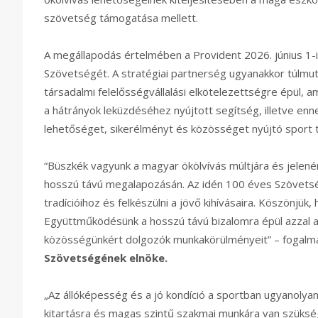
szövetség támogatása mellett.
A megállapodás értelmében a Provident 2026. június 1-ig
Szövetségét. A stratégiai partnerség ugyanakkor túlmu
társadalmi felelősségvállalási elkötelezettségre épül, 
a hátrányok leküzdéséhez nyújtott segítség, illetve en
lehetőséget, sikerélményt és közösséget nyújtó sport 
“Büszkék vagyunk a magyar ökölvívás múltjára és jelené
hosszú távú megalapozásán. Az idén 100 éves Szövetsé
tradícióihoz és felkészülni a jövő kihívásaira. Köszönjü
Együttműködésünk a hosszú távú bizalomra épül azzal a c
közösségünkért dolgozók munkakörülményeit” – fogal
Szövetségének elnöke.
„Az állóképesség és a jó kondíció a sportban ugyanolya
kitartásra és magas szintű szakmai munkára van szükség