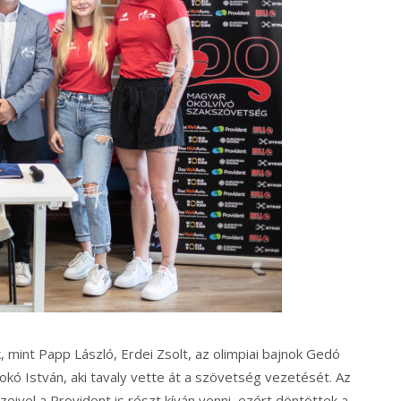
 mint Papp László, Erdei Zsolt, az olimpiai bajnok Gedó
okó István, aki tavaly vette át a szövetség vezetését. Az
eivel a Provident is részt kíván venni, ezért döntöttek a