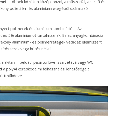
mei
– többek között a középkonzol, a műszerfal, az első és
kony polietilén- és alumíniumrétegéből származó
anyert polimerek és alumínium kombinációja. Az
rt és 5% alumíniumot tartalmaznak. Ez az anyagkombináció
vékony alumínium- és polimerrétegek védik az élelmiszert
sítószerek vagy hűtés nélkül.
 alakítani – például papírtörlővé, szalvétává vagy WC-
ti
a polyAl kereskedelmi felhasználási lehetőségeit
gyüttműködve.