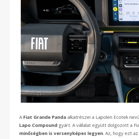
A
Fiat Grande Panda
alkatrészei a Lapolen Ecotek nev
Lapo Compound
gyárt. A vállalat együtt dolgozott a F
minőségben is versenyképes legyen
. Az, hogy ezt az