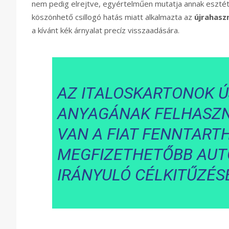
nem pedig elrejtve, egyértelműen mutatja annak esztétik
köszönhető csillogó hatás miatt alkalmazta az
újrahasz
a kívánt kék árnyalat precíz visszaadására.
AZ ITALOSKARTONOK 
ANYAGÁNAK FELHASZ
VAN A FIAT FENNTART
MEGFIZETHETŐBB AUT
IRÁNYULÓ CÉLKITŰZÉSE