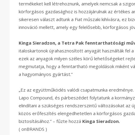
termékeket kell létrehoznunk, amelyek nemcsak a szig
körforgásos gazdasághoz is hozzájárulnak az értékes a
sikeresen választ adtunk a Fiat műszaki kihívásra, ez bi
innováció mellett, amely egy felelősebb, körforgásos jöv
Kinga Sieradzon, a Tetra Pak fenntarthatósági műv
italoskartonok újrahasznosított anyagát használták fel
ezek az anyagok milyen széles körű lehetőségeket rejte
megmutatja, hogy a fenntartható megoldások miként válh
a hagyományos gyártást.”
„Ez az együttműködés valódi csapatmunka eredménye. Ha 
Lapo Compound, és párbeszédet folytatunk a kormányzat
elindítani a szükséges rendszerszintű változásokat az 
közös erőfeszítés elengedhetetlen a körforgásos gazda
biztosításához.” – fűzte hozzá
Kinga Sieradzon.
( onBRANDS )