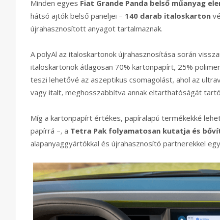
Minden egyes
Fiat Grande Panda belső műanyag ele
hátsó ajtók belső paneljei –
140 darab italoskarton
vé
újrahasznosított anyagot tartalmaznak.
A polyAl az italoskartonok újrahasznosítása során vissz
italoskartonok átlagosan 70% kartonpapírt, 25% polime
teszi lehetővé az aszeptikus csomagolást, ahol az ultra
vagy italt, meghosszabbítva annak eltarthatóságát tartó
Míg a kartonpapírt értékes, papíralapú termékekké lehet
papírrá –, a
Tetra Pak folyamatosan kutatja és bőví
alapanyaggyártókkal és újrahasznosító partnerekkel e