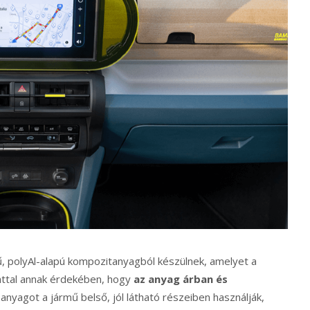
ű, polyAl-alapú kompozitanyagból készülnek, amelyet a
iattal annak érdekében, hogy
az anyag árban és
 anyagot a jármű belső, jól látható részeiben használják,