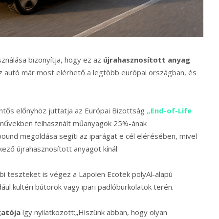
sználása bizonyítja, hogy ez az
újrahasznosított anyag
Az autó már most elérhető a legtöbb európai országban, és
tős előnyhöz juttatja az Európai Bizottság
„End-of-Life
járművekben felhasznált műanyagok 25%-ának
ound megoldása segíti az iparágat e cél elérésében, mivel
ező újrahasznosított anyagot kínál.
i teszteket is végez a Lapolen Ecotek polyAl-alapú
ul kültéri bútorok vagy ipari padlóburkolatok terén.
gatója
így nyilatkozott:„Hiszünk abban, hogy olyan