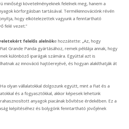
orú minőségi követelményeknek felelnek meg, hanem a
nyagok körforgásban tartásával. Termékinnovációnk révén
zonyítja, hogy elkötelezettek vagyunk a fenntartható
ő felé vezet.”
eletekért felelős alelnök
e hozzátette: „Az, hogy
 a Fiat Grande Panda gyártásához, remek példája annak, hogy
nek különböző iparágak számára. Egyúttal azt is
atnak az innováció hajtóerejévé, és hogyan alakíthatják át
olyan vállalatokkal dolgozunk együtt, mint a Fiat és a
okkal és a fogyasztókkal, akkor képesek lehetünk
újrahasznosított anyagok piacának bővítése érdekében. Ez a
ság kiépítéséhez és bolygónk fenntartható jövőjének