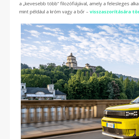
a „kevesebb több” filozófiájával, amely a felesleges alk
mint például a króm vagy a bőr –
visszaszorítására tö