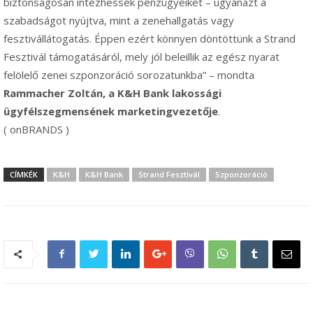
biztonságosan intézhessék pénzügyeiket – ugyanazt a
szabadságot nyújtva, mint a zenehallgatás vagy
fesztivállátogatás. Éppen ezért könnyen döntöttünk a Strand
Fesztivál támogatásáról, mely jól beleillik az egész nyarat
felölelő zenei szponzoráció sorozatunkba” – mondta
Rammacher Zoltán, a K&H Bank lakossági
ügyfélszegmensének marketingvezetője
.
( onBRANDS )
CÍMKÉK
K&H
K&H Bank
Strand Fesztivál
Szponzoráció