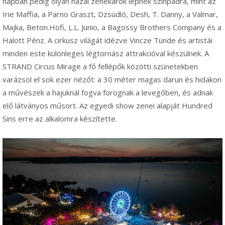
napban pedig olyan hazai zenekarok lépnek színpadra, mint az
Irie Maffia, a Parno Graszt, Dzsúdló, Desh, T. Danny, a Valmar,
Majka, Beton.Hofi, L.L. Junio, a Bagossy Brothers Company és a
Halott Pénz. A cirkusz világát idézve Vincze Tünde és artistái
minden este különleges légtornász attrakcióval készülnek. A
STRAND Circus Mirage a fő fellépők közötti szünetekben
varázsol el sok ezer nézőt: a 30 méter magas darun és hidakon
a művészek a hajuknál fogva forognak a levegőben, és adnak
elő látványos műsort. Az egyedi show zenei alapját Hundred
Sins erre az alkalomra készítette.