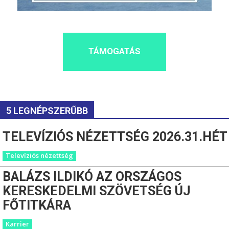
TÁMOGATÁS
5 LEGNÉPSZERŰBB
TELEVÍZIÓS NÉZETTSÉG 2026.31.HÉT
Televíziós nézettség
BALÁZS ILDIKÓ AZ ORSZÁGOS
KERESKEDELMI SZÖVETSÉG ÚJ
FŐTITKÁRA
Karrier