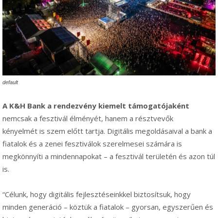
default
A K&H Bank a rendezvény kiemelt támogatójaként
nemcsak a fesztivál élményét, hanem a résztvevők
kényelmét is szem előtt tartja. Digitális megoldásaival a bank a
fiatalok és a zenei fesztiválok szerelmesei számára is
megkönnyíti a mindennapokat – a fesztivál területén és azon túl
is.
“Célunk, hogy digitális fejlesztéseinkkel biztosítsuk, hogy
minden generáció – köztük a fiatalok – gyorsan, egyszerűen és