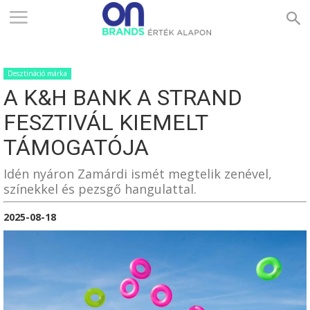
ONBRANDS
Desztináció márka
–
A K&H BANK A STRAND
FESZTIVÁL KIEMELT
ÉRTÉK
TÁMOGATÓJA
Idén nyáron Zamárdi ismét megtelik zenével,
színekkel és pezsgő hangulattal.
ALAPON
2025-08-18