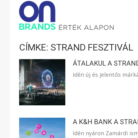
ONBRAND
–
CÍMKE: STRAND FESZTIVÁL
ÉRTÉK
ÁTALAKUL A STRAN
Idén új és jelentős márk
ALAPON
A K&H BANK A STR
Idén nyáron Zamárdi ism