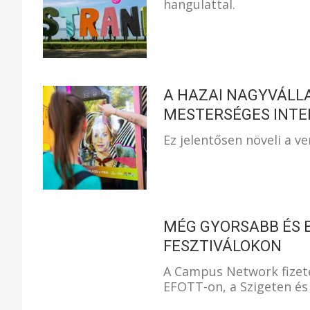
hangulattal.
A HAZAI NAGYVÁLL
MESTERSÉGES INTE
Ez jelentősen növeli a 
MÉG GYORSABB ÉS 
FESZTIVÁLOKON
A Campus Network fizet
EFOTT-on, a Szigeten és 