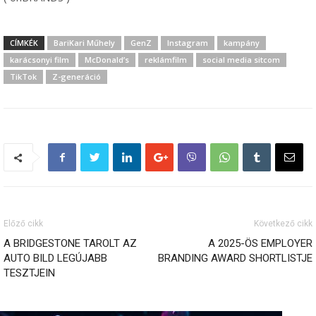
CÍMKÉK
BariKari Műhely
GenZ
Instagram
kampány
karácsonyi film
McDonald’s
reklámfilm
social media sitcom
TikTok
Z-generáció
Előző cikk
Következő cikk
A BRIDGESTONE TAROLT AZ
A 2025-ÖS EMPLOYER
AUTO BILD LEGÚJABB
BRANDING AWARD SHORTLISTJE
TESZTJEIN