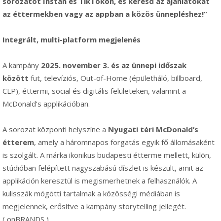
sorozatot Instán és TikTokon, és keresd az ajánlatokat
az éttermekben vagy az appban a közös ünnepléshez!”
Integrált, multi-platform megjelenés
A kampány
2025. november 3. és az ünnepi időszak
között
fut, televíziós, Out-of-Home (épületháló, billboard,
CLP), éttermi, social és digitális felületeken, valamint a
McDonald’s applikációban.
A sorozat központi helyszíne a
Nyugati téri McDonald’s
étterem
, amely a háromnapos forgatás egyik fő állomásaként
is szolgált. A márka ikonikus budapesti étterme mellett, külön,
stúdióban felépített nagyszabású díszlet is készült, amit az
applikáción keresztül is megismerhetnek a felhasználók. A
kulisszák mögötti tartalmak a közösségi médiában is
megjelennek, erősítve a kampány storytelling jellegét.
( onBRANDS )