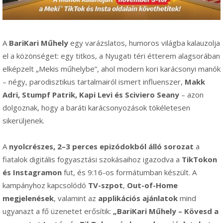
A
BariKari Műhely
egy varázslatos, humoros világba kalauzolja
el a közönséget: egy titkos, a Nyugati téri étterem alagsorában
elképzelt „Mekis műhelybe”, ahol modern kori karácsonyi manók
– négy, parodisztikus tartalmairól ismert influenszer,
Makk
Adri, Stumpf Patrik, Kapi Levi és Sciviero Seany
– azon
dolgoznak, hogy a baráti karácsonyozások tökéletesen
sikerüljenek.
A
nyolcrészes, 2–3 perces epizódokból álló sorozat
a
fiatalok digitális fogyasztási szokásaihoz igazodva a
TikTokon
és Instagramon
fut, és 9:16-os formátumban készült. A
kampányhoz kapcsolódó
TV-szpot
,
Out-of-Home
megjelenések
, valamint az
applikációs ajánlatok
mind
ugyanazt a fő üzenetet erősítik:
„BariKari Műhely – Kövesd a