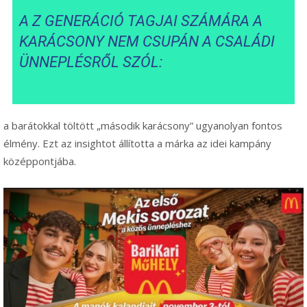
A Z GENERÁCIÓ TAGJAI SZÁMÁRA A
KARÁCSONY NEM CSUPÁN A CSALÁDI
ÜNNEPLÉSRŐL SZÓL:
a barátokkal töltött „második karácsony” ugyanolyan fontos
élmény. Ezt az insightot állította a márka az idei kampány
középpontjába.