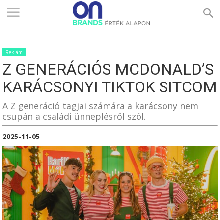
ONBRANDS
Reklám
–
Z GENERÁCIÓS MCDONALD’S
KARÁCSONYI TIKTOK SITCOM
ÉRTÉK
A Z generáció tagjai számára a karácsony nem
csupán a családi ünneplésről szól.
2025-11-05
ALAPON