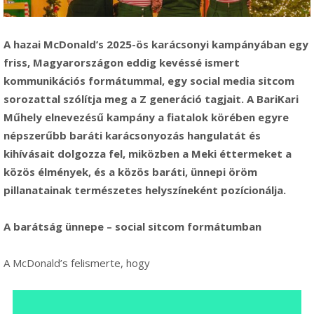
A hazai McDonald’s 2025-ös karácsonyi kampányában egy
friss, Magyarországon eddig kevéssé ismert
kommunikációs formátummal, egy social media sitcom
sorozattal szólítja meg a Z generáció tagjait. A BariKari
Műhely elnevezésű kampány a fiatalok körében egyre
népszerűbb baráti karácsonyozás hangulatát és
kihívásait dolgozza fel, miközben a Meki éttermeket a
közös élmények, és a közös baráti, ünnepi öröm
pillanatainak természetes helyszíneként pozícionálja.
A barátság ünnepe – social sitcom formátumban
A McDonald’s felismerte, hogy