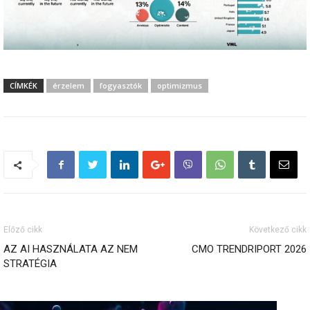
CÍMKÉK
érzelem
fogyasztók
optimizmus
Előző cikk
Következő cikk
AZ AI HASZNÁLATA AZ NEM
CMO TRENDRIPORT 2026
STRATÉGIA