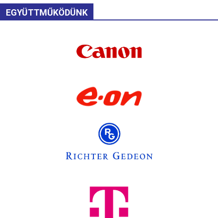
EGYÜTTMŰKÖDÜNK