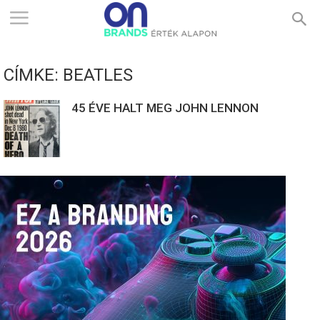
ONBRANDS
CÍMKE: BEATLES
–
45 ÉVE HALT MEG JOHN LENNON
ÉRTÉK
ALAPON