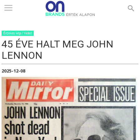
ONBRANDS
Érdekes kép / Videó
–
45 ÉVE HALT MEG JOHN
LENNON
ÉRTÉK
2025-12-08
ALAPON