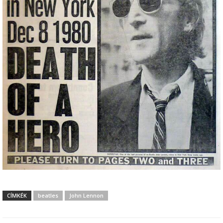
CÍMKÉK
beatles
John Lennon