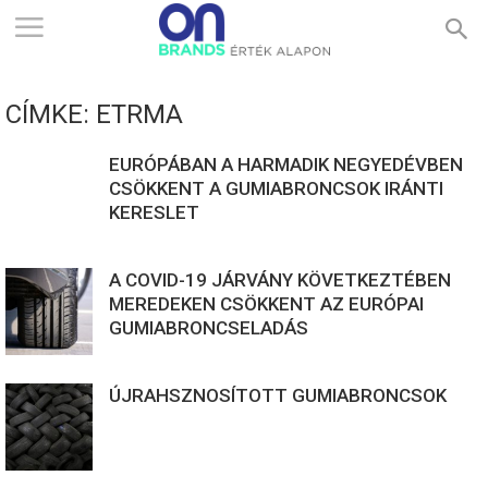
ONBRANDS
CÍMKE: ETRMA
–
EURÓPÁBAN A HARMADIK NEGYEDÉVBEN
CSÖKKENT A GUMIABRONCSOK IRÁNTI
KERESLET
ÉRTÉK
A COVID-19 JÁRVÁNY KÖVETKEZTÉBEN
ALAPON
MEREDEKEN CSÖKKENT AZ EURÓPAI
GUMIABRONCSELADÁS
ÚJRAHSZNOSÍTOTT GUMIABRONCSOK