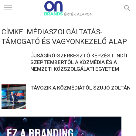
ONBRANDS
CÍMKE: MÉDIASZOLGÁLTATÁS-
–
TÁMOGATÓ ÉS VAGYONKEZELŐ ALAP
ÚJSÁGÍRÓ-SZERKESZTŐ KÉPZÉST INDÍT
ÉRTÉK
SZEPTEMBERTŐL A KÖZMÉDIA ÉS A
NEMZETI KÖZSZOLGÁLATI EGYETEM
ALAPON
TÁVOZIK A KÖZMÉDIÁTÓL SZUJÓ ZOLTÁN